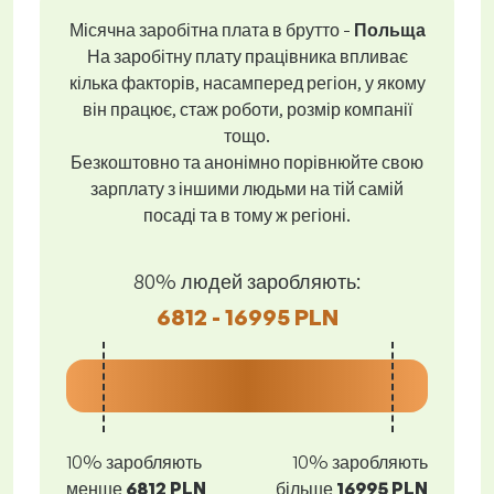
Місячна заробітна плата в брутто -
Польща
На заробітну плату працівника впливає
кілька факторів, насамперед регіон, у якому
він працює, стаж роботи, розмір компанії
тощо.
Безкоштовно та анонімно порівнюйте свою
зарплату з іншими людьми на тій самій
посаді та в тому ж регіоні.
80% людей заробляють:
6812 - 16995 PLN
10% заробляють
10% заробляють
менше
6812 PLN
більше
16995 PLN