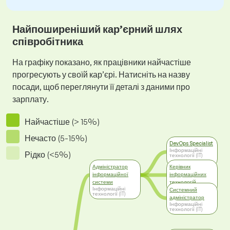
Найпоширеніший кар’єрний шлях
співробітника
На графіку показано, як працівники найчастіше
прогресують у своїй кар’єрі. Натисніть на назву
посади, щоб переглянути її деталі з даними про
зарплату.
Найчастіше (> 15%)
Нечасто (5-15%)
DevOps Specialist
Інформаційні
Рідко (<5%)
технології (IT)
Адміністратор
Керівник
інформаційної
інформаційних
системи
технологій
Інформаційні
Менеджмент
Системний
технології (IT)
адміністратор
Інформаційні
технології (IT)