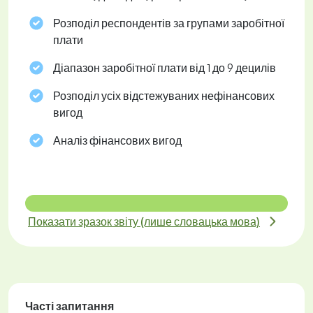
Розподіл респондентів за групами заробітної
плати
Діапазон заробітної плати від 1 до 9 децилів
Розподіл усіх відстежуваних нефінансових
вигод
Аналіз фінансових вигод
Показати зразок звіту (лише словацька мова)
Часті запитання