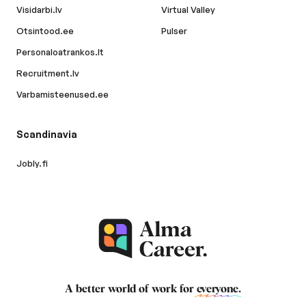
Visidarbi.lv
Virtual Valley
Otsintood.ee
Pulser
Personaloatrankos.lt
Recruitment.lv
Varbamisteenused.ee
Scandinavia
Jobly.fi
A better world of work for
everyone
.