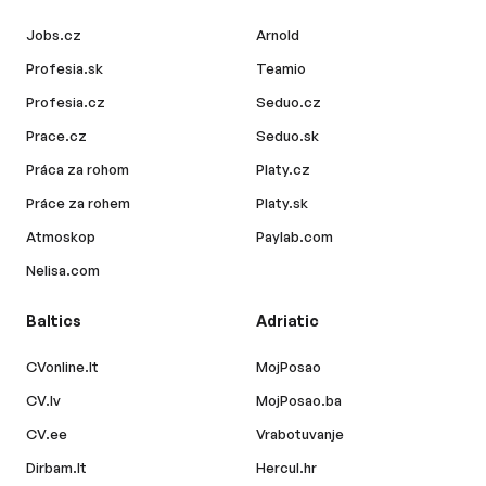
Jobs.cz
Arnold
Profesia.sk
Teamio
Profesia.cz
Seduo.cz
Prace.cz
Seduo.sk
Práca za rohom
Platy.cz
Práce za rohem
Platy.sk
Atmoskop
Paylab.com
Nelisa.com
Baltics
Adriatic
CVonline.lt
MojPosao
CV.lv
MojPosao.ba
CV.ee
Vrabotuvanje
Dirbam.lt
Hercul.hr