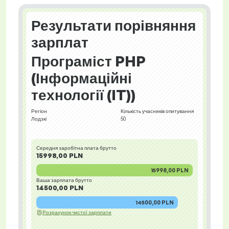
Результати порівняння
зарплат
Програміст PHP
(Інформаційні
технології (IT))
Регіон
Кількість учасників опитування
Лодзкі
50
Середня заробітна плата брутто
15998,00 PLN
15998,00 PLN
Ваша зарплата брутто
14500,00 PLN
14500,00 PLN
Розрахунок чистої зарплати