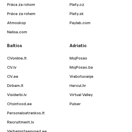
Práca za rohom
Platy.cz
Práce za rohem
Platy.sk
Atmoskop
Paylab.com
Nelisa.com
Baltics
Adriatic
CVonline.lt
MojPosao
CV.lv
MojPosao.ba
CV.ee
Vrabotuvanje
Dirbam.lt
Hercul.hr
Visidarbi.lv
Virtual Valley
Otsintood.ee
Pulser
Personaloatrankos.lt
Recruitment.lv
Varbamisteenused.ee