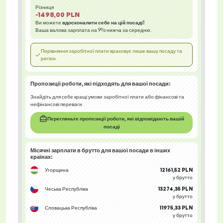
Різниця
-1498,00 PLN
Ви можете
вдосконалити себе на цій посаді!
Ваша валова зарплата на
9%
нижча за середню.
Порівняння заробітної плати враховує лише вашу посаду та
регіон.
Пропозиції роботи
, які підходять для вашої посади:
Знайдіть для себе кращі умови заробітної плати або фінансові та
нефінансові переваги.
Перегляньте пропозиції роботи, які відповідають вашій
посаді
Місячні зарплати в брутто для вашої посади
в інших
країнах
:
Угорщина
12161,52 PLN
у брутто
Чеська Республіка
13274,35 PLN
у брутто
Словацька Республіка
11975,33 PLN
у брутто