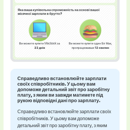
Яка ваша
купівельна спроможність
на основі вашої
місячної зарплати в брутто?
Ви можете купити Macbook за
Ви можете купити один Біг Мак,
22 днів
пропрацювавши
12 хвилин
Справедливо встановлюйте зарплати
своїх співробітників. У цьому вам
допоможе детальний звіт про заробітну
плату, з яким ви завжди матимете під
рукою відповідні дані про зарплату.
Справедливо встановлюйте зарплати своїх
співробітників. У цьому вам допоможе
детальний звіт про заробітну плату, з яким