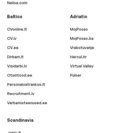
Nelisa.com
Baltics
Adriatic
CVonline.lt
MojPosao
CV.lv
MojPosao.ba
CV.ee
Vrabotuvanje
Dirbam.lt
Hercul.hr
Visidarbi.lv
Virtual Valley
Otsintood.ee
Pulser
Personaloatrankos.lt
Recruitment.lv
Varbamisteenused.ee
Scandinavia
Jobly.fi