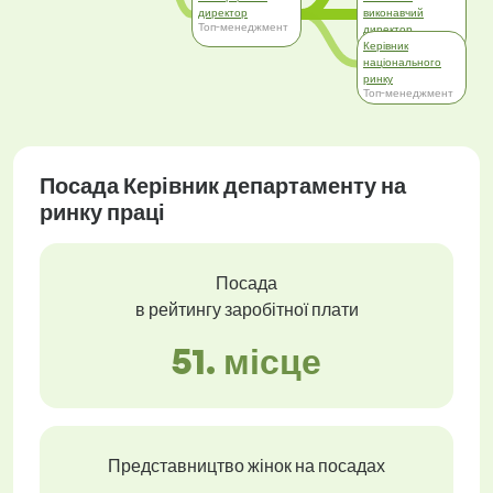
директор
виконавчий
Топ-менеджмент
директор
Топ-менеджмент
Керівник
національного
ринку
Топ-менеджмент
Посада Керівник департаменту на
ринку праці
Посада
в рейтингу заробітної плати
51. місце
Представництво жінок на посадах