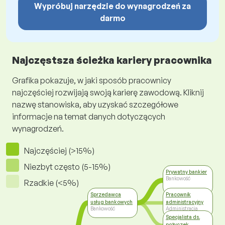
Wypróbuj narzędzie do wynagrodzeń za
darmo
Najczęstsza ścieżka kariery pracownika
Grafika pokazuje, w jaki sposób pracownicy
najczęściej rozwijają swoją karierę zawodową. Kliknij
nazwę stanowiska, aby uzyskać szczegółowe
informacje na temat danych dotyczących
wynagrodzeń.
Najczęściej (>15%)
Niezbyt często (5-15%)
Prywatny bankier
Bankowość
Rzadkie (<5%)
Sprzedawca
Pracownik
usług bankowych
administracyjny
Bankowość
Administracja
Specjalista ds.
pożyczek