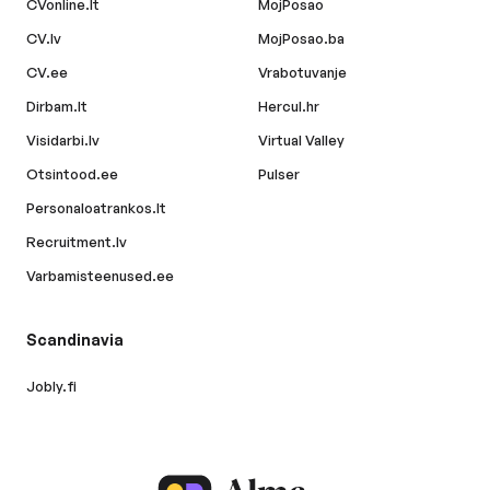
CVonline.lt
MojPosao
CV.lv
MojPosao.ba
CV.ee
Vrabotuvanje
Dirbam.lt
Hercul.hr
Visidarbi.lv
Virtual Valley
Otsintood.ee
Pulser
Personaloatrankos.lt
Recruitment.lv
Varbamisteenused.ee
Scandinavia
Jobly.fi