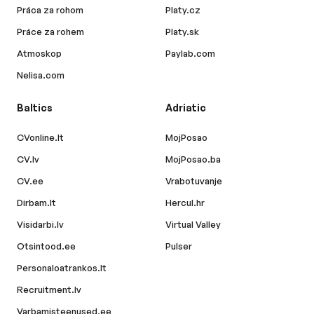
Práca za rohom
Platy.cz
Práce za rohem
Platy.sk
Atmoskop
Paylab.com
Nelisa.com
Baltics
Adriatic
CVonline.lt
MojPosao
CV.lv
MojPosao.ba
CV.ee
Vrabotuvanje
Dirbam.lt
Hercul.hr
Visidarbi.lv
Virtual Valley
Otsintood.ee
Pulser
Personaloatrankos.lt
Recruitment.lv
Varbamisteenused.ee