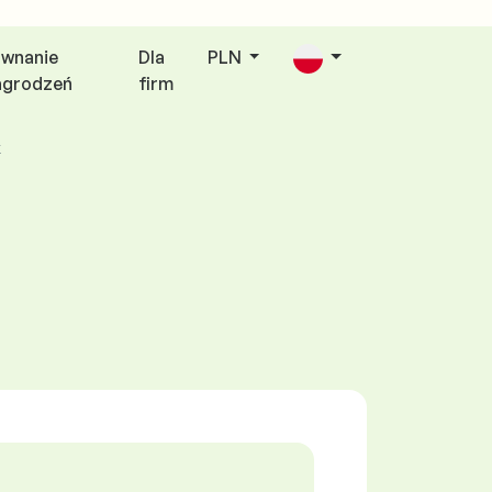
wnanie
Dla
PLN
agrodzeń
firm
k