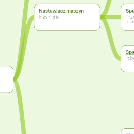
Nastawiacz maszyn
Sp
Inżynieria
Prz
nie
Sp
Inży
a