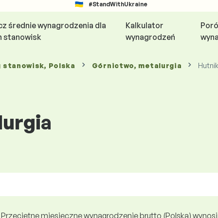
#StandWithUkraine
z średnie wynagrodzenia dla
Kalkulator
Poró
h stanowisk
wynagrodzeń
wyn
g stanowisk
, Polska
Górnictwo, metalurgia
Hutni
lurgia
Przeciętne miesięczne wynagrodzenie brutto (Polska) wynosi