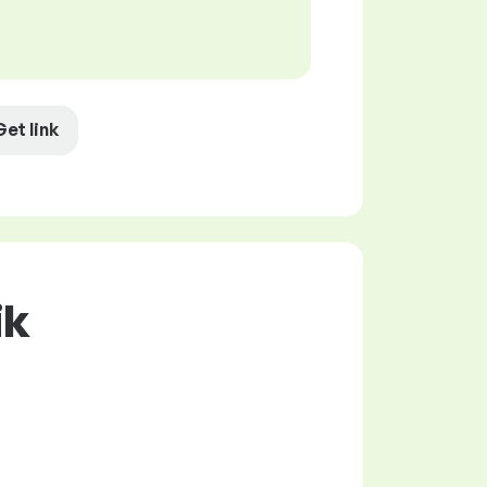
Get link
ik