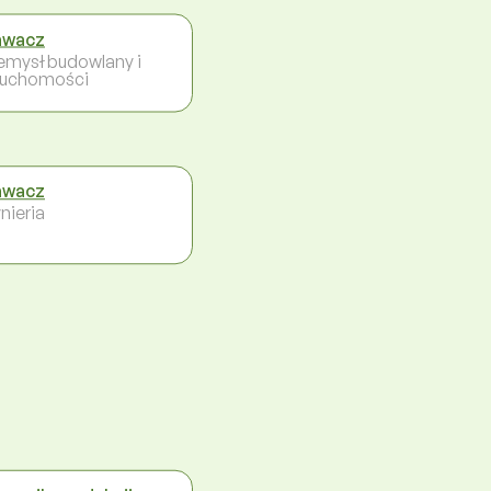
awacz
emysł budowlany i
ruchomości
awacz
nieria