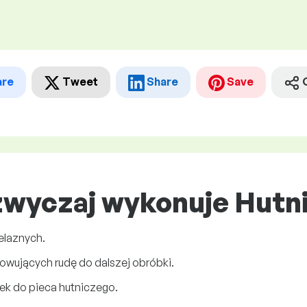
are
Tweet
Share
Save
zwyczaj wykonuje Hutn
żelaznych.
owujących rudę do dalszej obróbki.
ek do pieca hutniczego.