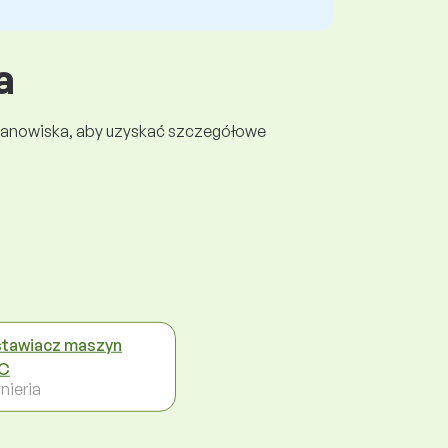
a
 stanowiska, aby uzyskać szczegółowe
tawiacz maszyn
C
nieria