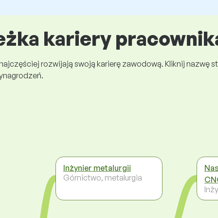
eżka kariery pracownik
 najczęściej rozwijają swoją karierę zawodową. Kliknij nazwę
wynagrodzeń.
Inżynier metalurgii
Nas
Górnictwo, metalurgia
CN
Inży