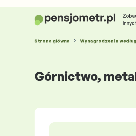
Zobac
innyc
Strona główna
Wynagrodzenia
wedłu
Górnictwo, meta