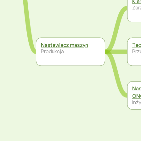
Kie
Zar
Nastawiacz maszyn
Tec
Produkcja
Prz
Nas
CN
Inży