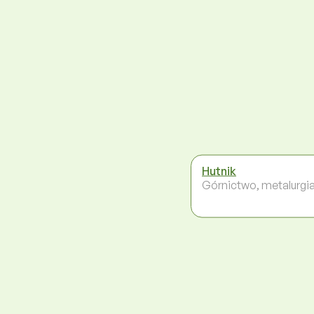
Hutnik
Górnictwo, metalurgi