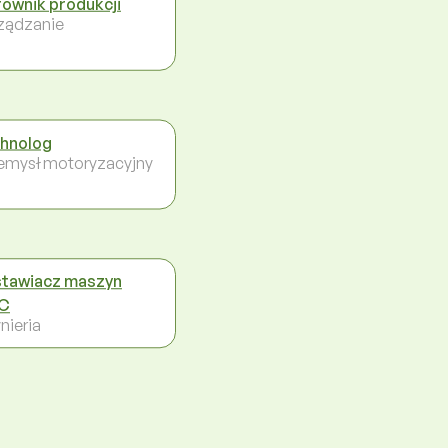
rownik produkcji
ządzanie
hnolog
emysł motoryzacyjny
tawiacz maszyn
C
nieria