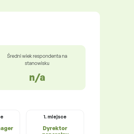
Średni wiek respondenta na
stanowisku
n/a
ce
1. miejsce
nager
Dyrektor