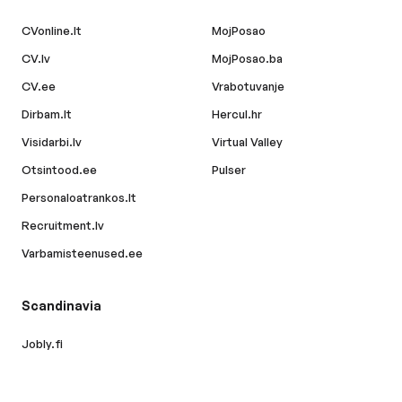
CVonline.lt
MojPosao
CV.lv
MojPosao.ba
CV.ee
Vrabotuvanje
Dirbam.lt
Hercul.hr
Visidarbi.lv
Virtual Valley
Otsintood.ee
Pulser
Personaloatrankos.lt
Recruitment.lv
Varbamisteenused.ee
Scandinavia
Jobly.fi