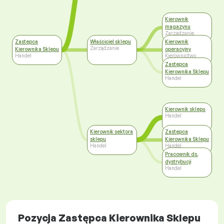
Kierownik
magazynu
Zarządzanie
Zastępca
Właściciel sklepu
Kierownik
Zarządzanie
Kierownika Sklepu
operacyjny
Handel
Kierownictwo
wysokiego szczebla
Zastępca
Kierownika Sklepu
Handel
Kierownik sklepu
Handel
Kierownik sektora
Zastępca
sklepu
Kierownika Sklepu
Handel
Handel
Pracownik ds.
dystrybucji
Handel
Pozycja Zastępca Kierownika Sklepu