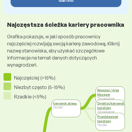
darmo
Najczęstsza ścieżka kariery pracownika
Grafika pokazuje, w jaki sposób pracownicy
najczęściej rozwijają swoją karierę zawodową. Kliknij
nazwę stanowiska, aby uzyskać szczegółowe
informacje na temat danych dotyczących
wynagrodzeń.
Najczęściej (>15%)
Niezbyt często (5-15%)
Regional / Area
Manager
Rzadkie (<5%)
Zarządzanie
Kierownik sklepu
Dyrektor/kierownik
Handel
handlowy
Zarządzanie
Przedstawiciel
handlowy
Handel