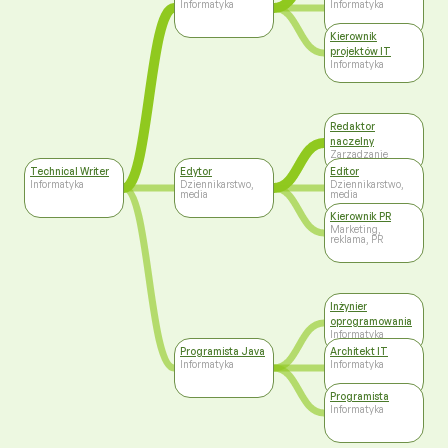
Informatyka
Informatyka
Kierownik
projektów IT
Informatyka
Redaktor
naczelny
Zarządzanie
Technical Writer
Edytor
Editor
Informatyka
Dziennikarstwo,
Dziennikarstwo,
media
media
Kierownik PR
Marketing,
reklama, PR
Inżynier
oprogramowania
Informatyka
Programista Java
Architekt IT
Informatyka
Informatyka
Programista
Informatyka