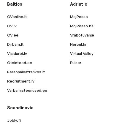
Baltics
Adriatic
CVonline.lt
MojPosao
CV.lv
MojPosao.ba
CV.ee
Vrabotuvanje
Dirbam.lt
Hercul.hr
Visidarbi.lv
Virtual Valley
Otsintood.ee
Pulser
Personaloatrankos.lt
Recruitment.lv
Varbamisteenused.ee
Scandinavia
Jobly.fi