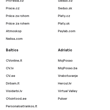
Profesia.cz
Seduo.cz
Prace.cz
Seduo.sk
Práca za rohom
Platy.cz
Práce za rohem
Platy.sk
Atmoskop
Paylab.com
Nelisa.com
Baltics
Adriatic
CVonline.lt
MojPosao
CV.lv
MojPosao.ba
CV.ee
Vrabotuvanje
Dirbam.lt
Hercul.hr
Visidarbi.lv
Virtual Valley
Otsintood.ee
Pulser
Personaloatrankos.lt