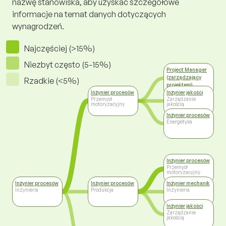
nazwę stanowiska, aby uzyskać szczegółowe
informacje na temat danych dotyczących
wynagrodzeń.
Najczęściej (>15%)
Niezbyt często (5-15%)
Project Manager
(zarządzający
Rzadkie (<5%)
projektem)
Zarządzanie
Inżynier procesów
Inżynier jakości
Przemysł
Zarządzanie
motoryzacyjny
jakością
Inżynier procesów
Energetyka
Inżynier procesów
Przemysł
motoryzacyjny
Inżynier procesów
Inżynier procesów
Inżynier mechanik
Inżynieria
Produkcja
Inżynieria
Inżynier jakości
Zarządzanie
jakością