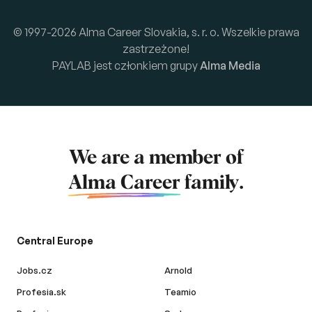
© 1997-2026 Alma Career Slovakia, s. r. o. Wszelkie prawa
zastrzeżone!
PAYLAB jest członkiem grupy
Alma Media
We are a member of
Alma Career
family.
Central Europe
Jobs.cz
Arnold
Profesia.sk
Teamio