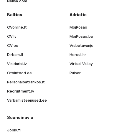
Nelisa.com
Baltics
Adriatic
CVonline.lt
MojPosao
CV.lv
MojPosao.ba
CV.ee
Vrabotuvanje
Dirbam.lt
Hercul.hr
Visidarbi.lv
Virtual Valley
Otsintood.ee
Pulser
Personaloatrankos.lt
Recruitment.lv
Varbamisteenused.ee
Scandinavia
Jobly.fi