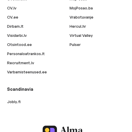
CV.lv
MojPosao.ba
CV.ee
Vrabotuvanje
Dirbam.lt
Hercul.hr
Visidarbi.lv
Virtual Valley
Otsintood.ee
Pulser
Personaloatrankos.lt
Recruitment.lv
Varbamisteenused.ee
Scandinavia
Jobly.fi