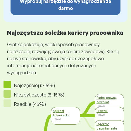
Wypróbuj narzędzie do wynagrodzeń za
darmo
Najczęstsza ścieżka kariery pracownika
Grafika pokazuje, w jaki sposób pracownicy
najczęściej rozwijają swoją karierę zawodową. Kliknij
nazwę stanowiska, aby uzyskać szczegółowe
informacje na temat danych dotyczących
wynagrodzeń.
Najczęściej (>15%)
Niezbyt często (5-15%)
Radca prawny,
adwokat
Rzadkie (<5%)
Prawo
Aplikant
Prawnik
Prawo
Adwokacki
Prawo
Dyrektor
departamentu