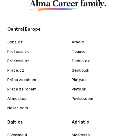
Alma Career
family.
Central Europe
Jobs.cz
Arnold
Profesia.sk
Teamio
Profesia.cz
Seduo.cz
Prace.cz
Seduo.sk
Práca za rohom
Platy.cz
Práce za rohem
Platy.sk
Atmoskop
Paylab.com
Nelisa.com
Baltics
Adriatic
CVonline.lt
MojPosao