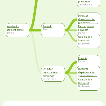
prawnego
Zarządzanie
Dyrektor
departamentu
prawnego
Zarządzanie
Asystent -
Prawnik
Radca prawny,
Prawo
student prawa
adwokat
Prawo
Prawo
Compliance
Specialist
Bankowość
Prawnik
Prawo
Dyrektor
Dyrektor
departamentu
departamentu
Administracja
prawnego
publiczna
Zarządzanie
Compliance
Specialist
Bankowość