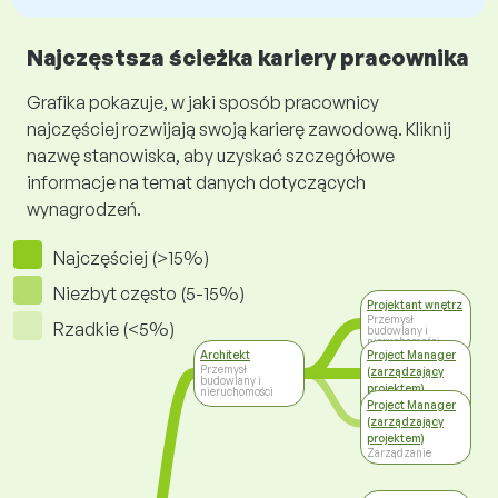
Najczęstsza ścieżka kariery pracownika
Grafika pokazuje, w jaki sposób pracownicy
najczęściej rozwijają swoją karierę zawodową. Kliknij
nazwę stanowiska, aby uzyskać szczegółowe
informacje na temat danych dotyczących
wynagrodzeń.
Najczęściej (>15%)
Niezbyt często (5-15%)
Projektant wnętrz
Przemysł
Rzadkie (<5%)
budowlany i
nieruchomości
Architekt
Project Manager
Przemysł
(zarządzający
budowlany i
projektem)
nieruchomości
Przemysł
Project Manager
budowlany i
(zarządzający
nieruchomości
projektem)
Zarządzanie