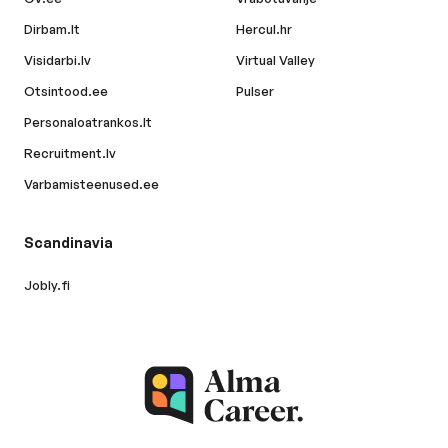
Dirbam.lt
Hercul.hr
Visidarbi.lv
Virtual Valley
Otsintood.ee
Pulser
Personaloatrankos.lt
Recruitment.lv
Varbamisteenused.ee
Scandinavia
Jobly.fi