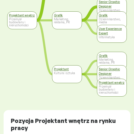
Senior Graphic
Designer
Dziennikarstwo,
media
Projektant wnętrz
Grafik
Grafik
Przemysł
Marketing,
Dziennikarstwo,
budowlany i
reklama, PR
media
nieruchomości
User Experience
Expert
Informatyka
Grafik
Marketing,
reklama, PR
Projektant
Senior Graphic
Kultura i sztuka
Designer
Dziennikarstwo,
media
Projektant wnętrz
Przemysł
budowlany i
nieruchomości
Pozycja Projektant wnętrz na rynku
pracy