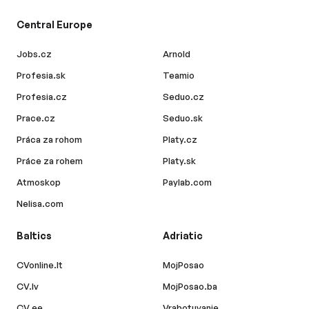
Central Europe
Jobs.cz
Arnold
Profesia.sk
Teamio
Profesia.cz
Seduo.cz
Prace.cz
Seduo.sk
Práca za rohom
Platy.cz
Práce za rohem
Platy.sk
Atmoskop
Paylab.com
Nelisa.com
Baltics
Adriatic
CVonline.lt
MojPosao
CV.lv
MojPosao.ba
CV.ee
Vrabotuvanje