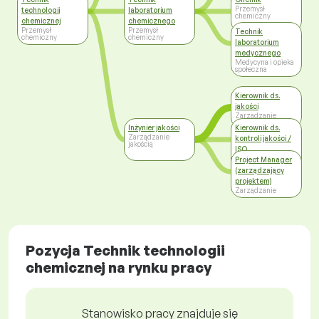
chemiczny
Przemysł
technologii
laboratorium
chemiczny
chemicznej
chemicznego
Przemysł
Przemysł
Technik
chemiczny
chemiczny
laboratorium
medycznego
Medycyna i opieka
społeczna
Kierownik ds.
jakości
Zarządzanie
Inżynier jakości
Kierownik ds.
Zarządzanie
kontroli jakości /
jakością
ISO
Kierownictwo
Project Manager
wysokiego szczebla
(zarządzający
projektem)
Zarządzanie
Pozycja Technik technologii
chemicznej na rynku pracy
Stanowisko pracy znajduje się