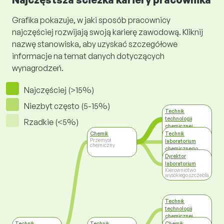
Grafika pokazuje, w jaki sposób pracownicy
najczęściej rozwijają swoją karierę zawodową. Kliknij
nazwę stanowiska, aby uzyskać szczegółowe
informacje na temat danych dotyczących
wynagrodzeń.
Najczęściej (>15%)
Niezbyt często (5-15%)
Technik
technologii
Rzadkie (<5%)
chemicznej
Przemysł
Chemik
Technik
chemiczny
Przemysł
laboratorium
chemiczny
chemicznego
Przemysł
Dyrektor
chemiczny
laboratorium
Kierownictwo
wysokiego szczebla
Technik
technologii
chemicznej
Przemysł
Technik
Technik
Chemik