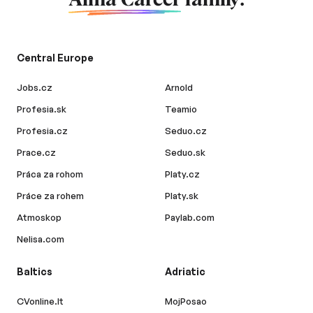
Central Europe
Jobs.cz
Arnold
Profesia.sk
Teamio
Profesia.cz
Seduo.cz
Prace.cz
Seduo.sk
Práca za rohom
Platy.cz
Práce za rohem
Platy.sk
Atmoskop
Paylab.com
Nelisa.com
Baltics
Adriatic
CVonline.lt
MojPosao