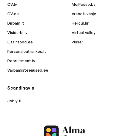
CV.lv
MojPosao.ba
CV.ee
Vrabotuvanje
Dirbam.lt
Hercul.hr
Visidarbi.lv
Virtual Valley
Otsintood.ee
Pulser
Personaloatrankos.lt
Recruitment.lv
Varbamisteenused.ee
Scandinavia
Jobly.fi