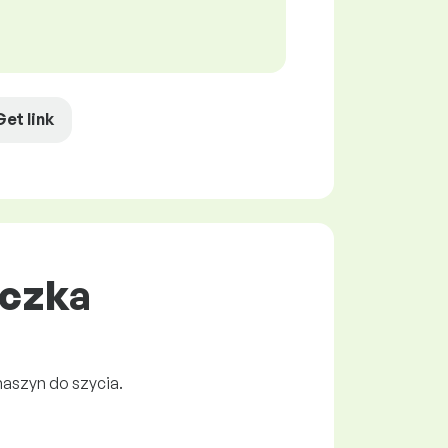
Get link
aczka
aszyn do szycia.