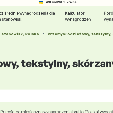
#StandWithUkraine
z średnie wynagrodzenia dla
Kalkulator
Poró
h stanowisk
wynagrodzeń
wyn
g stanowisk
, Polska
Przemysł odzieżowy, tekstylny,
wy, tekstylny, skórzan
Przeciętne miesięczne wynagrodzenie brutto (Polska) wynosi