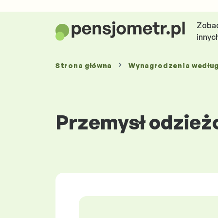
Zobac
innyc
Strona główna
Wynagrodzenia
wedłu
Przemysł odzieżo