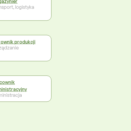
azynier
nsport, logistyka
rownik produkcji
ządzanie
cownik
inistracyjny
inistracja