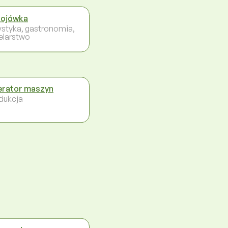
ojówka
ystyka, gastronomia,
elarstwo
rator maszyn
dukcja