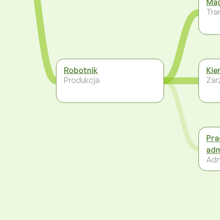
Mag
Tra
Robotnik
Kie
Produkcja
Zar
Pra
adm
Adm