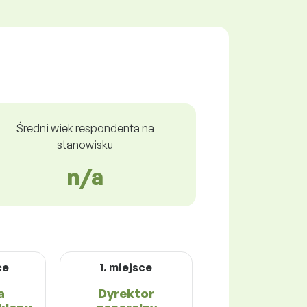
Średni wiek respondenta na
stanowisku
n/a
ce
1. miejsce
a
Dyrektor