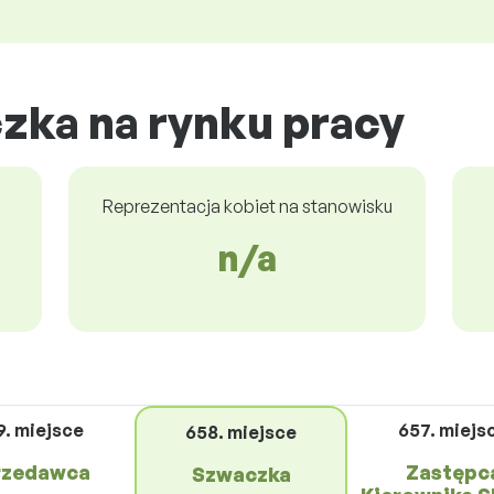
zka na rynku pracy
Reprezentacja kobiet na stanowisku
n/a
9. miejsce
657. miejs
658. miejsce
rzedawca
Zastępc
Szwaczka