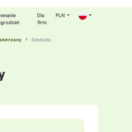
wnanie
Dla
PLN
agrodzeń
firm
 skórzany
Szwaczka
y