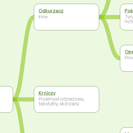
Odkurzacz
Pok
Inne
Tur
hot
Ope
Pro
Krojczy
Przemysł odzieżowy,
tekstylny, skórzany