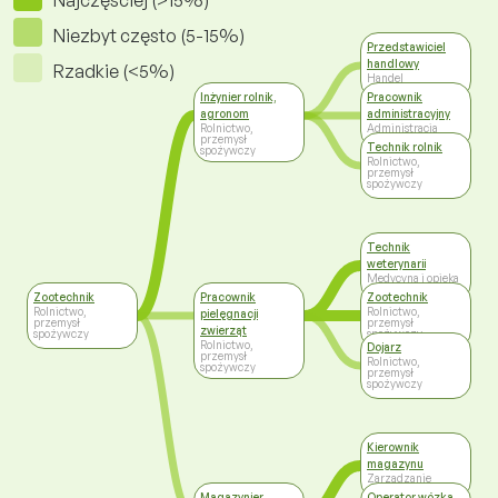
Najczęściej (>15%)
Niezbyt często (5-15%)
Przedstawiciel
handlowy
Rzadkie (<5%)
Handel
Inżynier rolnik,
Pracownik
agronom
administracyjny
Rolnictwo,
Administracja
przemysł
Technik rolnik
spożywczy
Rolnictwo,
przemysł
spożywczy
Technik
weterynarii
Medycyna i opieka
społeczna
Zootechnik
Pracownik
Zootechnik
Rolnictwo,
Rolnictwo,
pielęgnacji
przemysł
przemysł
zwierząt
spożywczy
spożywczy
Rolnictwo,
Dojarz
przemysł
Rolnictwo,
spożywczy
przemysł
spożywczy
Kierownik
magazynu
Zarządzanie
Magazynier
Operator wózka