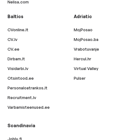
Nelisa.com
Baltics
Adriatic
CVonline.lt
MojPosao
CV.lv
MojPosao.ba
CV.ee
Vrabotuvanje
Dirbam.lt
Hercul.hr
Visidarbi.lv
Virtual Valley
Otsintood.ee
Pulser
Personaloatrankos.lt
Recruitment.lv
Varbamisteenused.ee
Scandinavia
Jobly.fi