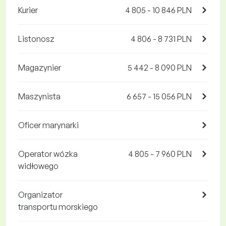
Kurier
4 805 - 10 846 PLN
Listonosz
4 806 - 8 731 PLN
Magazynier
5 442 - 8 090 PLN
Maszynista
6 657 - 15 056 PLN
Oficer marynarki
Operator wózka
4 805 - 7 960 PLN
widłowego
Organizator
transportu morskiego