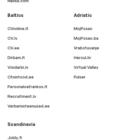
Nelisa.com
Baltics
Adriatic
CVonline.lt
MojPosao
CV.lv
MojPosao.ba
CV.ee
Vrabotuvanje
Dirbam.lt
Hercul.hr
Visidarbi.lv
Virtual Valley
Otsintood.ee
Pulser
Personaloatrankos.lt
Recruitment.lv
Varbamisteenused.ee
Scandinavia
Jobly.fi