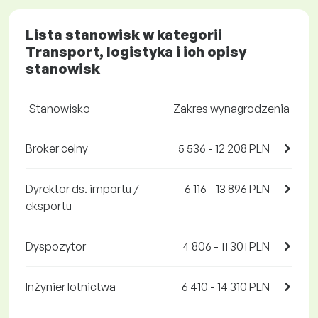
Lista stanowisk w kategorii
Transport, logistyka i ich opisy
stanowisk
Stanowisko
Zakres wynagrodzenia
Broker celny
5 536 - 12 208 PLN
Dyrektor ds. importu /
6 116 - 13 896 PLN
eksportu
Dyspozytor
4 806 - 11 301 PLN
Inżynier lotnictwa
6 410 - 14 310 PLN