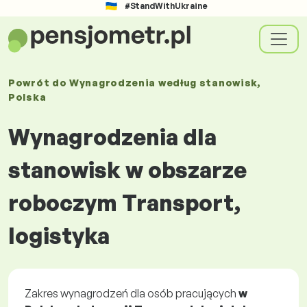
#StandWithUkraine
Powrót do
Wynagrodzenia
według stanowisk
,
Polska
Wynagrodzenia dla
stanowisk w obszarze
roboczym Transport,
logistyka
Zakres wynagrodzeń dla osób pracujących
w