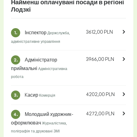
Найменш оплачувані посади в регіоні
Лодзкі
3612,00 PLN
Інспектор
1.
Держслужба,
адміністративне управління
3966,00 PLN
Адміністратор
2.
приймальні
Адміністративна
робота
4202,00 PLN
Kасир
3.
Комерція
4272,00 PLN
Молодший художник-
4.
оформлювач
Журналістика,
поліграфія та друковані ЗМІ