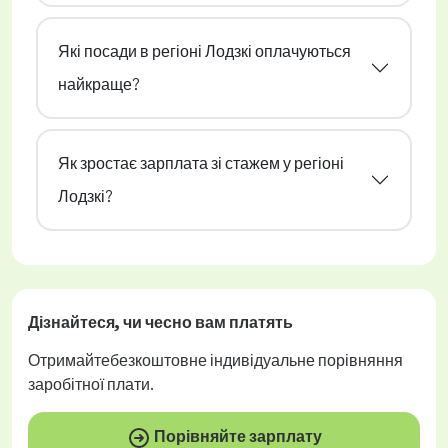
Які посади в регіоні Лодзкі оплачуються
найкраще?
Як зростає зарплата зі стажем у регіоні
Лодзкі?
Дізнайтеся, чи
чесно
вам платять
Отримайте
безкоштовне
індивідуальне порівняння
заробітної плати.
Порівняйте зарплату