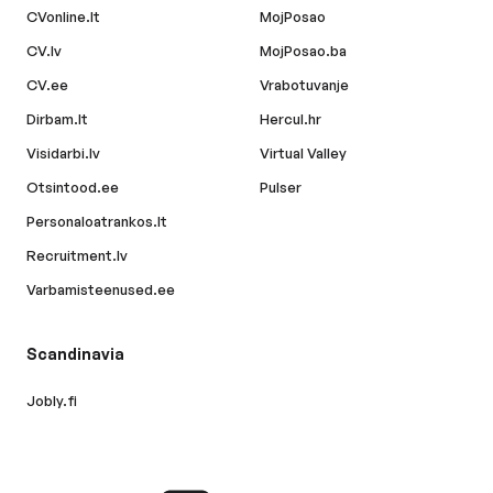
CVonline.lt
MojPosao
CV.lv
MojPosao.ba
CV.ee
Vrabotuvanje
Dirbam.lt
Hercul.hr
Visidarbi.lv
Virtual Valley
Otsintood.ee
Pulser
Personaloatrankos.lt
Recruitment.lv
Varbamisteenused.ee
Scandinavia
Jobly.fi