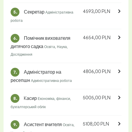
4593,00 PLN
Секретар
5.
Адміністративна
робота
4654,00 PLN
Помічник вихователя
6.
дитячого садка
Освіта, Наука,
Дослідження
4806,00 PLN
Адміністратор на
7.
ресепшн
Адміністративна робота
5005,00 PLN
Kасир
8.
Економіка, фінанси,
бухгалтерський облік
5108,00 PLN
Асистент вчителя
9.
Освіта,