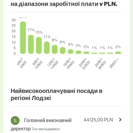
на діапазони заробітної плати v PLN.
Найвисокооплачувані посади в
регіоні Лодзкі
44125,00 PLN
Головний виконавчий
1.
директор
Топ-менеджмент