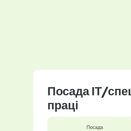
Посада ІТ/спец
праці
Посада