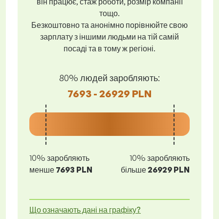
він працює, стаж роботи, розмір компанії
тощо.
Безкоштовно та анонімно порівнюйте свою
зарплату з іншими людьми на тій самій
посаді та в тому ж регіоні.
80% людей заробляють:
7693 - 26929 PLN
10% заробляють
10% заробляють
менше
7693 PLN
більше
26929 PLN
Що означають дані на графіку?