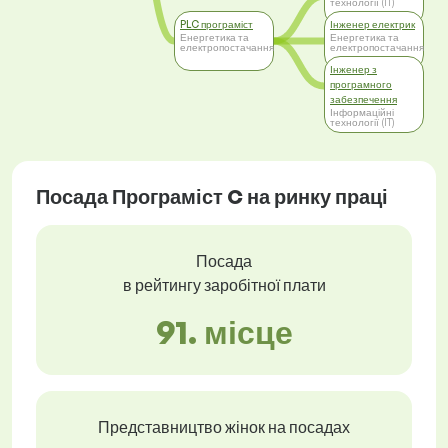
технології (IT)
PLC програміст
Інженер електрик
Енергетика та
Енергетика та
електропостачання
електропостачання
Інженер з
програмного
забезпечення
Інформаційні
технології (IT)
Посада Програміст C на ринку праці
Посада
в рейтингу заробітної плати
91. місце
Представництво жінок на посадах