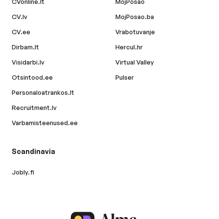
CVonline.lt
MojPosao
CV.lv
MojPosao.ba
CV.ee
Vrabotuvanje
Dirbam.lt
Hercul.hr
Visidarbi.lv
Virtual Valley
Otsintood.ee
Pulser
Personaloatrankos.lt
Recruitment.lv
Varbamisteenused.ee
Scandinavia
Jobly.fi