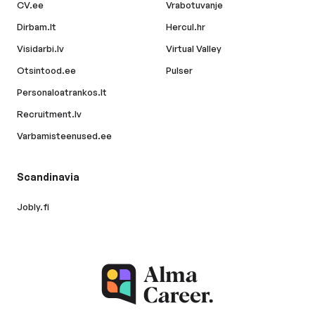
CV.ee
Vrabotuvanje
Dirbam.lt
Hercul.hr
Visidarbi.lv
Virtual Valley
Otsintood.ee
Pulser
Personaloatrankos.lt
Recruitment.lv
Varbamisteenused.ee
Scandinavia
Jobly.fi