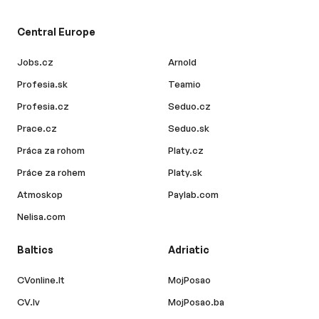
Central Europe
Jobs.cz
Arnold
Profesia.sk
Teamio
Profesia.cz
Seduo.cz
Prace.cz
Seduo.sk
Práca za rohom
Platy.cz
Práce za rohem
Platy.sk
Atmoskop
Paylab.com
Nelisa.com
Baltics
Adriatic
CVonline.lt
MojPosao
CV.lv
MojPosao.ba