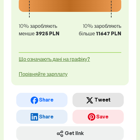
10% заробляють
10% заробляють
менше
3925 PLN
більше
11647 PLN
Що означають дані на графіку?
Порівняйте зарплату
Share
Tweet
Share
Save
Get link