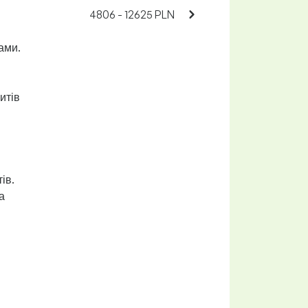
4806 - 12625 PLN
гами.
итів
ів.
а