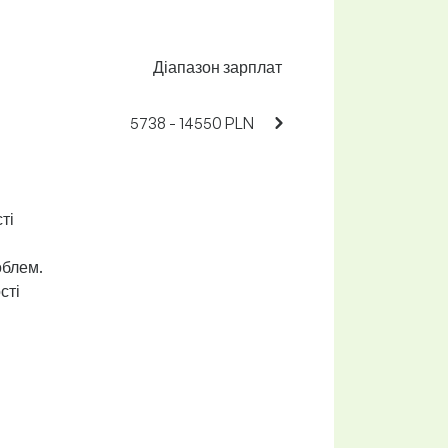
Діапазон зарплат
5738 - 14550 PLN
ті
облем.
сті