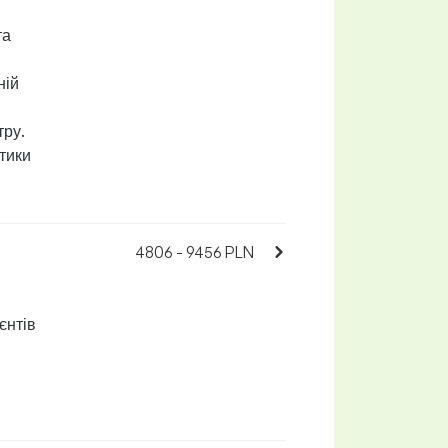
та
ній
тру.
ктики
4806 - 9456 PLN
єнтів