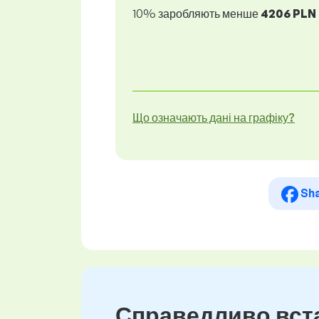
10% заробляють менше
4206 PLN
Що означають дані на графіку?
Sh
Справедливо вста