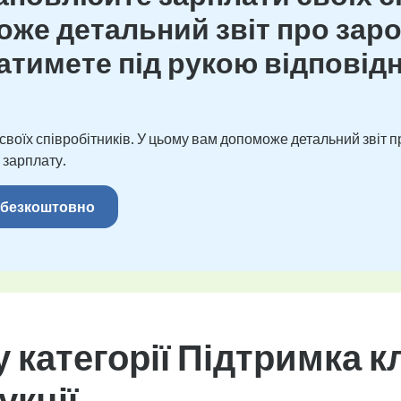
же детальний звіт про зароб
тимете під рукою відповідн
оїх співробітників. У цьому вам допоможе детальний звіт пр
 зарплату.
 безкоштовно
 категорії Підтримка клі
укції