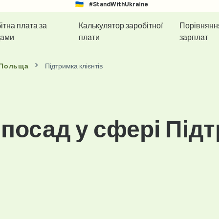
#StandWithUkraine
ітна плата за
Калькулятор заробітної
Порівнянн
дами
плати
зарплат
 Польща
Підтримка клієнтів
посад у сфері Під