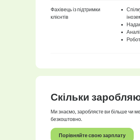
Фахівець із підтримки
Спілк
клієнтів
інозе
Надан
Аналі
Робот
Скільки заробляют
Ми знаємо, заробляєте ви більше чи ме
безкоштовно.
Порівняйте свою зарплату