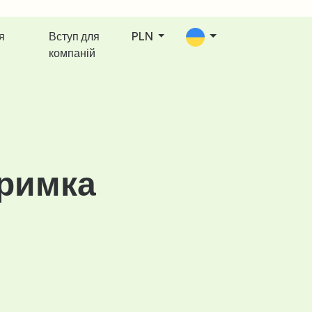
я
Вступ для
PLN
компаній
тримка