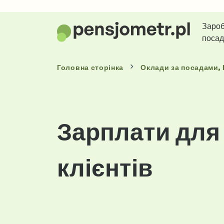
Зароб
поса
Головна сторінка
Оклади
за посадами
,
Зарплати для 
клієнтів