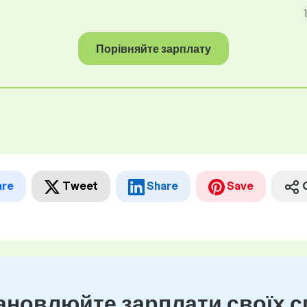
Порівняйте зарплату
are
Tweet
Share
Save
новлюйте зарплати своїх сп