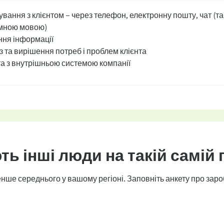
ування з клієнтом – через телефон, електронну пошту, чат (т
мною мовою)
ня інформації
з та вирішення потреб і проблем клієнта
а з внутрішньою системою компанії
ь інші люди на такій самій 
нше середнього у вашому регіоні. Заповніть анкету про заро