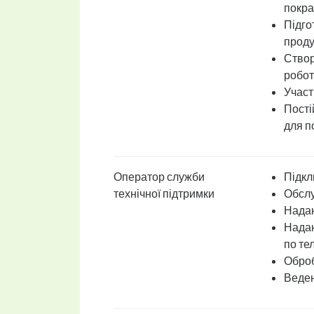
покра
Підго
проду
Створ
робот
Участ
Пості
для п
Оператор служби
Підкл
технічної підтримки
Обслу
Надан
Надан
по те
Оброб
Веден