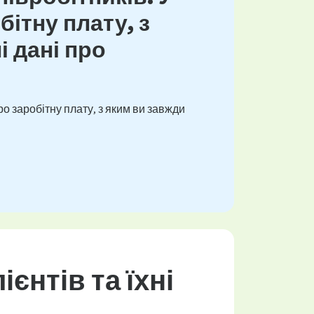
ітну плату, з
і дані про
о заробітну плату, з яким ви завжди
єнтів та їхні