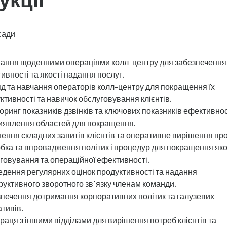
сади
ання щоденними операціями колл-центру для забезпечення
ивності та якості надання послуг.
д та навчання операторів колл-центру для покращення їх
ктивності та навичок обслуговування клієнтів.
оринг показників дзвінків та ключових показників ефективнос
иявлення областей для покращення.
ення складних запитів клієнтів та оперативне вирішення пр
бка та впровадження політик і процедур для покращення яко
говування та операційної ефективності.
дення регулярних оцінок продуктивності та надання
руктивного зворотного зв'язку членам команди.
печення дотримання корпоративних політик та галузевих
тивів.
раця з іншими відділами для вирішення потреб клієнтів та