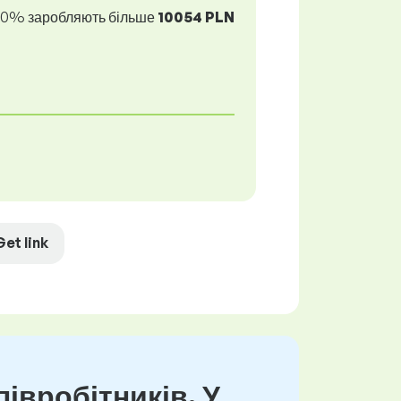
10% заробляють більше
10054 PLN
Get link
івробітників. У