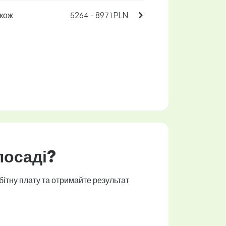
акож
5264 - 8971 PLN
посаді?
бітну плату та отримайте результат