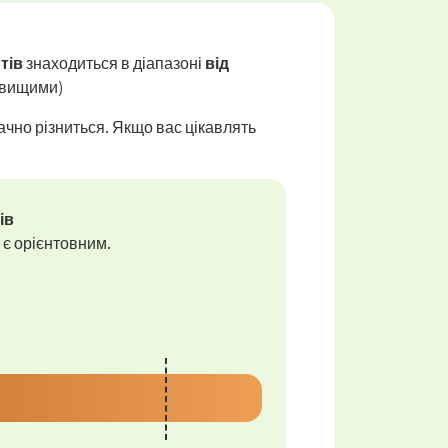
нтів
знаходиться в діапазоні
від
ь вищими)
ачно різниться. Якщо вас цікавлять
ів
 є орієнтовним.