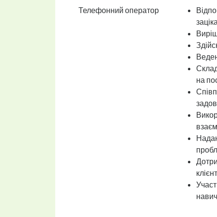
Телефонний оператор
Відпо
зацік
Виріш
Здійс
Веден
Склад
на по
Співп
задов
Викор
взаєм
Надан
пробл
Дотри
клієн
Участ
навич