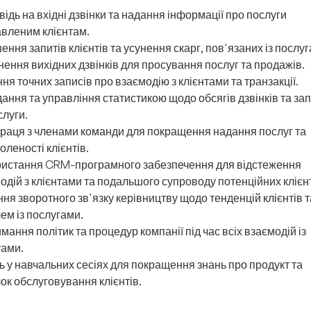
відь на вхідні дзвінки та надання інформації про послуги
авленим клієнтам.
ення запитів клієнтів та усунення скарг, пов'язаних із послу
нення вихідних дзвінків для просування послуг та продажів.
ня точних записів про взаємодію з клієнтами та транзакції.
ання та управління статистикою щодо обсягів дзвінків та зап
слуги.
раця з членами команди для покращення надання послуг та
оленості клієнтів.
истання CRM-програмного забезпечення для відстеження
одій з клієнтами та подальшого супроводу потенційних клієнт
ня зворотного зв'язку керівництву щодо тенденцій клієнтів т
ем із послугами.
мання політик та процедур компанії під час всіх взаємодій із
тами.
ь у навчальних сесіях для покращення знань про продукт та
ок обслуговування клієнтів.