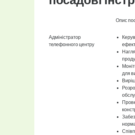
Опис по
Адміністратор
Керув
телефонного центру
ефект
Нагля
проду
Моніт
для в
Виріш
Розро
обслу
Прове
конст
Забез
норма
Співп