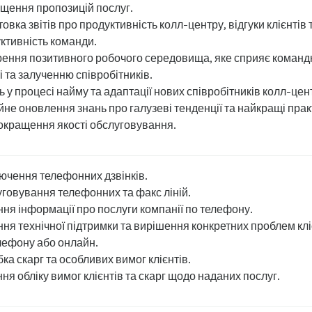
щення пропозицій послуг.
товка звітів про продуктивність колл-центру, відгуки клієнтів 
ктивність команди.
ення позитивного робочого середовища, яке сприяє команд
і та залученню співробітників.
ь у процесі найму та адаптації нових співробітників колл-цен
йне оновлення знань про галузеві тенденції та найкращі пра
окращення якості обслуговування.
ючення телефонних дзвінків.
говування телефонних та факс ліній.
ня інформації про послуги компанії по телефону.
ня технічної підтримки та вирішення конкретних проблем клі
лефону або онлайн.
ка скарг та особливих вимог клієнтів.
ня обліку вимог клієнтів та скарг щодо наданих послуг.