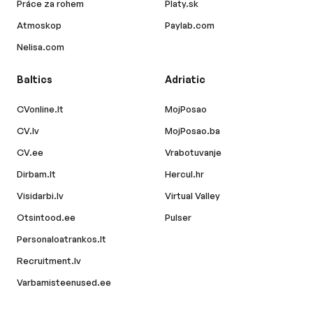
Práce za rohem
Platy.sk
Atmoskop
Paylab.com
Nelisa.com
Baltics
Adriatic
CVonline.lt
MojPosao
CV.lv
MojPosao.ba
CV.ee
Vrabotuvanje
Dirbam.lt
Hercul.hr
Visidarbi.lv
Virtual Valley
Otsintood.ee
Pulser
Personaloatrankos.lt
Recruitment.lv
Varbamisteenused.ee