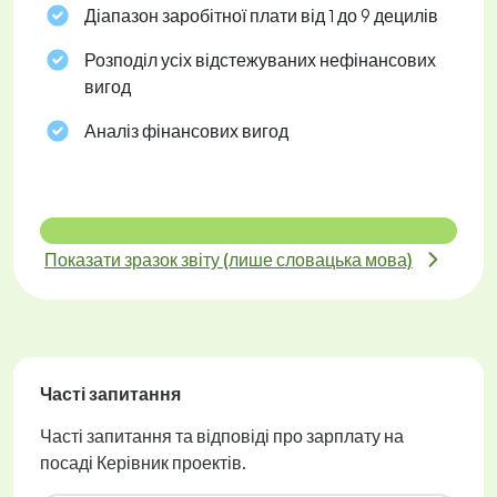
Діапазон заробітної плати від 1 до 9 децилів
Розподіл усіх відстежуваних нефінансових
вигод
Аналіз фінансових вигод
Показати зразок звіту (лише словацька мова)
Часті запитання
Часті запитання та відповіді про зарплату на
посаді Керівник проектів.