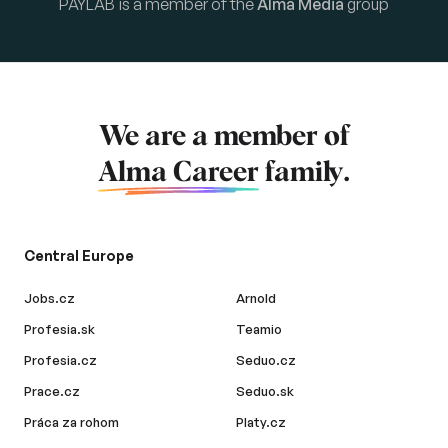
PAYLAB is a member of the
Alma Media
group
We are a member of
Alma Career
family.
Central Europe
Jobs.cz
Arnold
Profesia.sk
Teamio
Profesia.cz
Seduo.cz
Prace.cz
Seduo.sk
Práca za rohom
Platy.cz