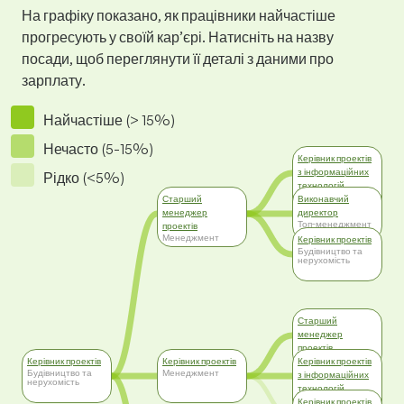
На графіку показано, як працівники найчастіше
прогресують у своїй кар’єрі. Натисніть на назву
посади, щоб переглянути її деталі з даними про
зарплату.
Найчастіше (> 15%)
Нечасто (5-15%)
Керівник проектів
з інформаційних
Рідко (<5%)
технологій
Інформаційні
Старший
Виконавчий
технології (IT)
менеджер
директор
Топ-менеджмент
проектів
Менеджмент
Керівник проектів
Будівництво та
нерухомість
Старший
менеджер
проектів
Менеджмент
Керівник проектів
Керівник проектів
Керівник проектів
Будівництво та
Менеджмент
з інформаційних
нерухомість
технологій
Інформаційні
Керівник проектів