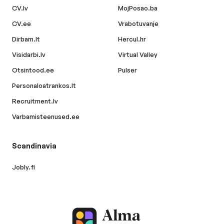
CV.lv
MojPosao.ba
CV.ee
Vrabotuvanje
Dirbam.lt
Hercul.hr
Visidarbi.lv
Virtual Valley
Otsintood.ee
Pulser
Personaloatrankos.lt
Recruitment.lv
Varbamisteenused.ee
Scandinavia
Jobly.fi