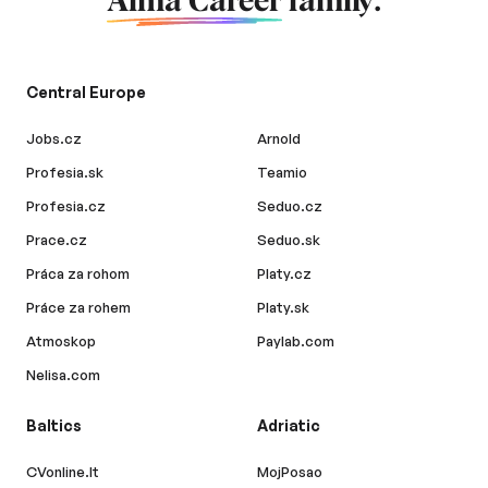
Alma Career
family.
Central Europe
Jobs.cz
Arnold
Profesia.sk
Teamio
Profesia.cz
Seduo.cz
Prace.cz
Seduo.sk
Práca za rohom
Platy.cz
Práce za rohem
Platy.sk
Atmoskop
Paylab.com
Nelisa.com
Baltics
Adriatic
CVonline.lt
MojPosao