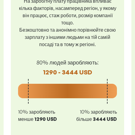
На заробітну плату працівника впливає
кілька факторів, насамперед регіон, у якому
він працює, стаж роботи, розмір компанії
тощо.
Безкоштовно та анонімно порівнюйте свою
зарплату з іншими людьми на тій самій
посаді та в тому ж регіоні.
80% людей заробляють:
1290 - 3444 USD
10% заробляють
10% заробляють
менше
1290 USD
більше
3444 USD