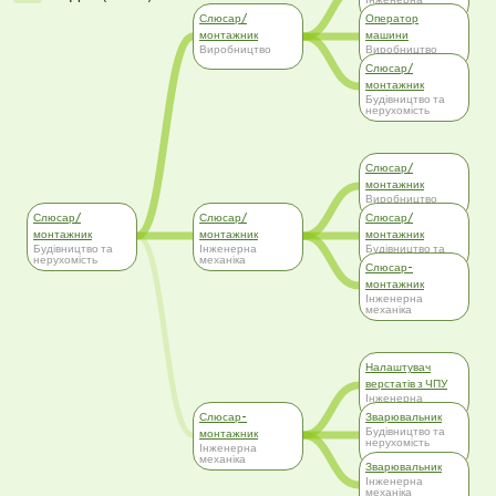
механіка
Слюсар/
Оператор
монтажник
машини
Виробництво
Виробництво
Слюсар/
монтажник
Будівництво та
нерухомість
Слюсар/
монтажник
Виробництво
Слюсар/
Слюсар/
Слюсар/
монтажник
монтажник
монтажник
Будівництво та
Інженерна
Будівництво та
нерухомість
механіка
нерухомість
Слюсар-
монтажник
Інженерна
механіка
Налаштувач
верстатів з ЧПУ
Інженерна
механіка
Слюсар-
Зварювальник
Будівництво та
монтажник
нерухомість
Інженерна
механіка
Зварювальник
Інженерна
механіка