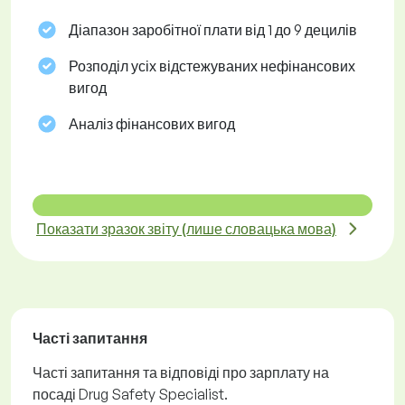
Діапазон заробітної плати від 1 до 9 децилів
Розподіл усіх відстежуваних нефінансових
вигод
Аналіз фінансових вигод
Показати зразок звіту (лише словацька мова)
Часті запитання
Часті запитання та відповіді про зарплату на
посаді Drug Safety Specialist.