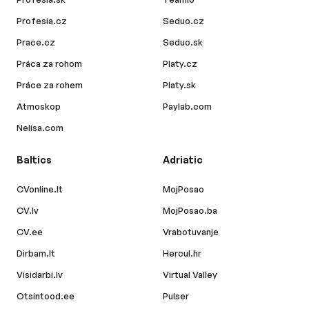
Profesia.cz
Seduo.cz
Prace.cz
Seduo.sk
Práca za rohom
Platy.cz
Práce za rohem
Platy.sk
Atmoskop
Paylab.com
Nelisa.com
Baltics
Adriatic
CVonline.lt
MojPosao
CV.lv
MojPosao.ba
CV.ee
Vrabotuvanje
Dirbam.lt
Hercul.hr
Visidarbi.lv
Virtual Valley
Otsintood.ee
Pulser