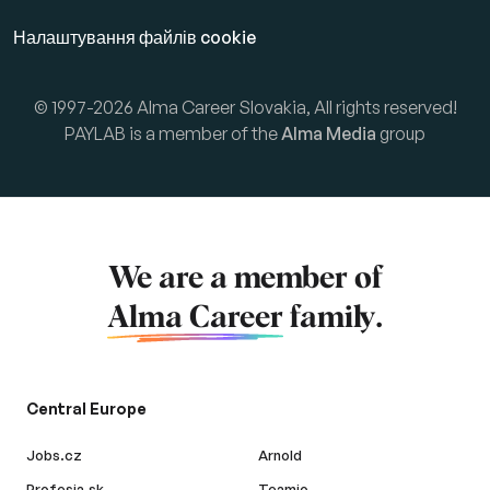
Налаштування файлів cookie
© 1997-2026 Alma Career Slovakia, All rights reserved!
PAYLAB is a member of the
Alma Media
group
We are a member of
Alma Career
family.
Central Europe
Jobs.cz
Arnold
Profesia.sk
Teamio