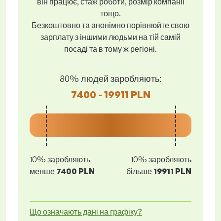
він працює, стаж роботи, розмір компанії
тощо.
Безкоштовно та анонімно порівнюйте свою
зарплату з іншими людьми на тій самій
посаді та в тому ж регіоні.
80% людей заробляють:
7400 - 19911 PLN
10% заробляють
10% заробляють
менше
7400 PLN
більше
19911 PLN
Що означають дані на графіку?