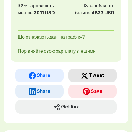
10% заробляють
10% заробляють
менше
2011 USD
більше
4827 USD
Що означають дані на графіку?
Порівняйте свою зарплату з іншими
Share
Tweet
Share
Save
Get link