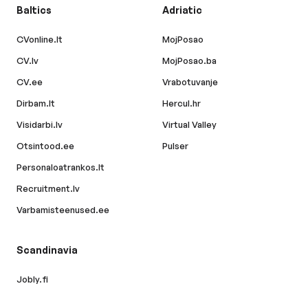
Baltics
Adriatic
CVonline.lt
MojPosao
CV.lv
MojPosao.ba
CV.ee
Vrabotuvanje
Dirbam.lt
Hercul.hr
Visidarbi.lv
Virtual Valley
Otsintood.ee
Pulser
Personaloatrankos.lt
Recruitment.lv
Varbamisteenused.ee
Scandinavia
Jobly.fi