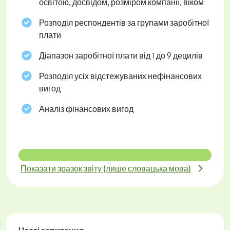
освітою, досвідом, розміром компанії, віком
Розподіл респондентів за групами заробітної
плати
Діапазон заробітної плати від 1 до 9 децилів
Розподіл усіх відстежуваних нефінансових
вигод
Аналіз фінансових вигод
Показати зразок звіту (лише словацька мова)