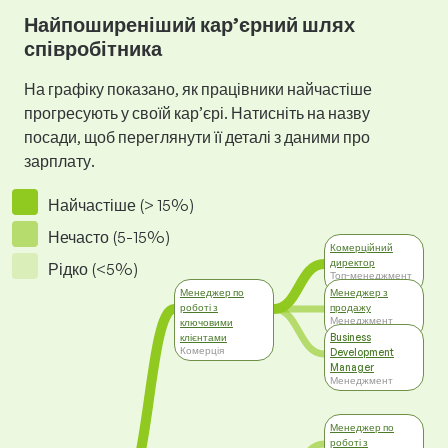
Найпоширеніший кар’єрний шлях
співробітника
На графіку показано, як працівники найчастіше
прогресують у своїй кар’єрі. Натисніть на назву
посади, щоб переглянути її деталі з даними про
зарплату.
Найчастіше (> 15%)
Нечасто (5-15%)
Комерційний
директор
Рідко (<5%)
Топ-менеджмент
Менеджер по
Менеджер з
роботі з
продажу
Менеджмент
ключовими
клієнтами
Business
Комерція
Development
Manager
Менеджмент
Менеджер по
роботі з