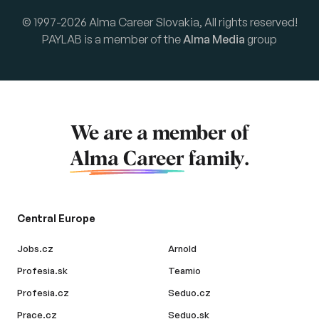
© 1997-2026 Alma Career Slovakia, All rights reserved!
PAYLAB is a member of the
Alma Media
group
We are a member of
Alma Career
family.
Central Europe
Jobs.cz
Arnold
Profesia.sk
Teamio
Profesia.cz
Seduo.cz
Prace.cz
Seduo.sk