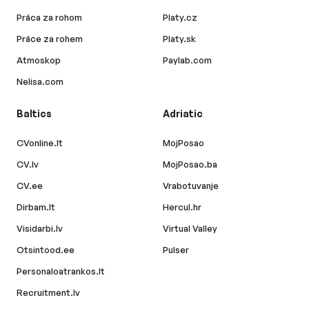
Práca za rohom
Platy.cz
Práce za rohem
Platy.sk
Atmoskop
Paylab.com
Nelisa.com
Baltics
Adriatic
CVonline.lt
MojPosao
CV.lv
MojPosao.ba
CV.ee
Vrabotuvanje
Dirbam.lt
Hercul.hr
Visidarbi.lv
Virtual Valley
Otsintood.ee
Pulser
Personaloatrankos.lt
Recruitment.lv