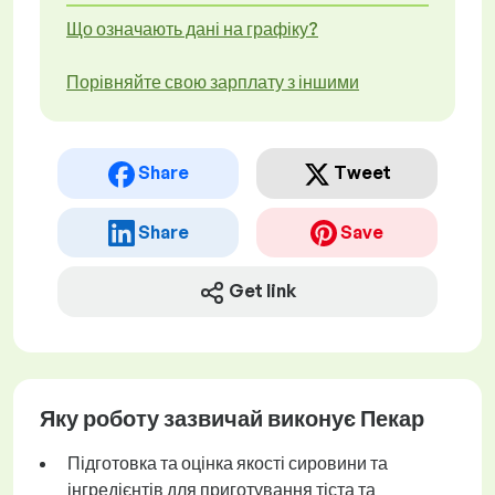
Що означають дані на графіку?
Порівняйте свою зарплату з іншими
Share
Tweet
Share
Save
Get link
Яку роботу зазвичай виконує Пекар
Підготовка та оцінка якості сировини та
інгредієнтів для приготування тіста та