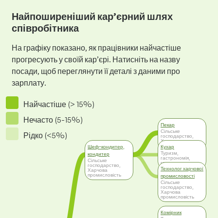
Найпоширеніший кар’єрний шлях
співробітника
На графіку показано, як працівники найчастіше
прогресують у своїй кар’єрі. Натисніть на назву
посади, щоб переглянути її деталі з даними про
зарплату.
Найчастіше (> 15%)
Нечасто (5-15%)
Пекар
Сільське
Рідко (<5%)
господарство,
Харчова
промисловість
Шеф-кондитер,
Кухар
Туризм,
кондитер
гастрономія,
Сільське
готельна справа
господарство,
Технолог харчової
Харчова
промисловість
промисловості
Сільське
господарство,
Харчова
промисловість
Комірник