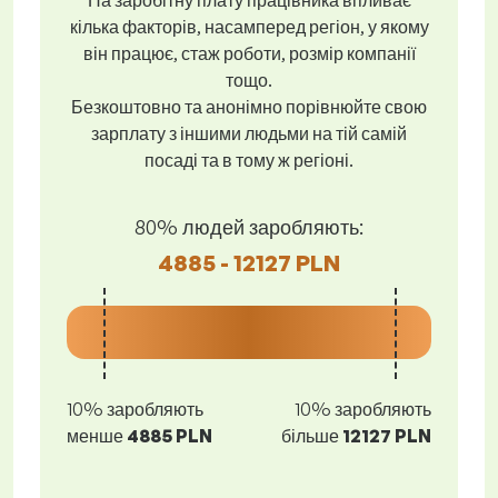
На заробітну плату працівника впливає
кілька факторів, насамперед регіон, у якому
він працює, стаж роботи, розмір компанії
тощо.
Безкоштовно та анонімно порівнюйте свою
зарплату з іншими людьми на тій самій
посаді та в тому ж регіоні.
80% людей заробляють:
4885 - 12127 PLN
10% заробляють
10% заробляють
менше
4885 PLN
більше
12127 PLN