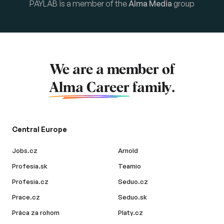
PAYLAB is a member of the
Alma Media
group
We are a member of
Alma Career
family.
Central Europe
Jobs.cz
Arnold
Profesia.sk
Teamio
Profesia.cz
Seduo.cz
Prace.cz
Seduo.sk
Práca za rohom
Platy.cz