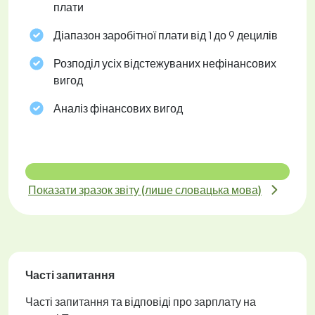
плати
Діапазон заробітної плати від 1 до 9 децилів
Розподіл усіх відстежуваних нефінансових
вигод
Аналіз фінансових вигод
Показати зразок звіту (лише словацька мова)
Часті запитання
Часті запитання та відповіді про зарплату на