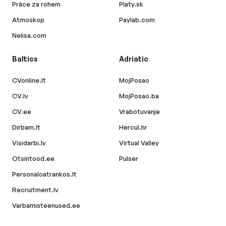
Práce za rohem
Platy.sk
Atmoskop
Paylab.com
Nelisa.com
Baltics
Adriatic
CVonline.lt
MojPosao
CV.lv
MojPosao.ba
CV.ee
Vrabotuvanje
Dirbam.lt
Hercul.hr
Visidarbi.lv
Virtual Valley
Otsintood.ee
Pulser
Personaloatrankos.lt
Recruitment.lv
Varbamisteenused.ee