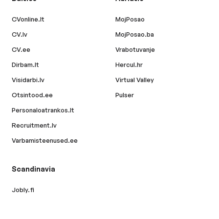
CVonline.lt
MojPosao
CV.lv
MojPosao.ba
CV.ee
Vrabotuvanje
Dirbam.lt
Hercul.hr
Visidarbi.lv
Virtual Valley
Otsintood.ee
Pulser
Personaloatrankos.lt
Recruitment.lv
Varbamisteenused.ee
Scandinavia
Jobly.fi