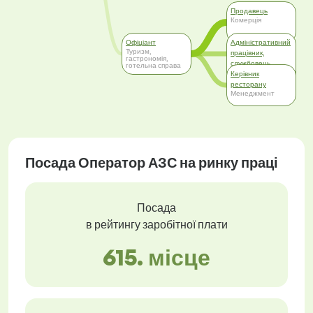
Продавець
Комерція
Офіціант
Адміністративний
Туризм,
працівник,
гастрономія,
службовець
готельна справа
Адміністративна
Керівник
робота
ресторану
Менеджмент
Посада Оператор АЗС на ринку праці
Посада
в рейтингу заробітної плати
615. місце