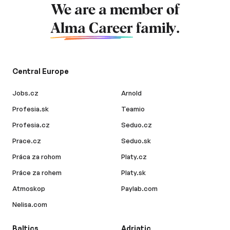
We are a member of
Alma Career
family.
Central Europe
Jobs.cz
Arnold
Profesia.sk
Teamio
Profesia.cz
Seduo.cz
Prace.cz
Seduo.sk
Práca za rohom
Platy.cz
Práce za rohem
Platy.sk
Atmoskop
Paylab.com
Nelisa.com
Baltics
Adriatic