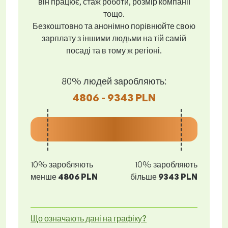
він працює, стаж роботи, розмір компанії
тощо.
Безкоштовно та анонімно порівнюйте свою
зарплату з іншими людьми на тій самій
посаді та в тому ж регіоні.
80% людей заробляють:
4806 - 9343 PLN
10% заробляють
10% заробляють
менше
4806 PLN
більше
9343 PLN
Що означають дані на графіку?