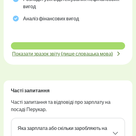
вигод
Аналіз фінансових вигод
Показати зразок звіту (лише словацька мова)
Часті запитання
Часті запитання та відповіді про зарплату на
посаді Перукар.
Яка зарплата або скільки заробляють на