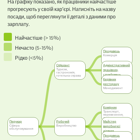
На графіку показано, як працівники найчастіше
прогресують у своїй кар’єрі. Натисніть на назву
посади, щоб переглянути її деталі з даними про
зарплату.
Найчастіше (> 15%)
Нечасто (5-15%)
Продавець
Комерція
Рідко (<5%)
Офіціант
Адміністративний
Туризм,
працівник,
гастрономія,
службовець
готельна справа
Адміністративна
Керівник
робота
ресторану
Менеджмент
Комірник
Транспорт,
перевезення,
логістика
Перукар
Робочий
Майстер
Сфера
Виробництво
виробничої
обслуговування
ділянки
Менеджмент
Продавець
Комерція