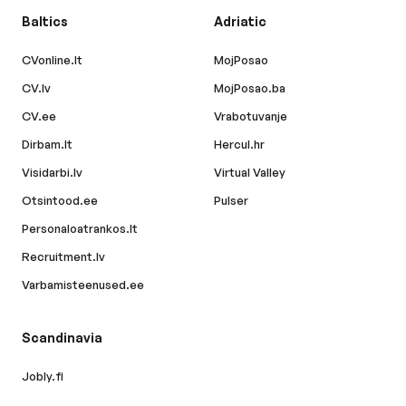
Baltics
Adriatic
CVonline.lt
MojPosao
CV.lv
MojPosao.ba
CV.ee
Vrabotuvanje
Dirbam.lt
Hercul.hr
Visidarbi.lv
Virtual Valley
Otsintood.ee
Pulser
Personaloatrankos.lt
Recruitment.lv
Varbamisteenused.ee
Scandinavia
Jobly.fi