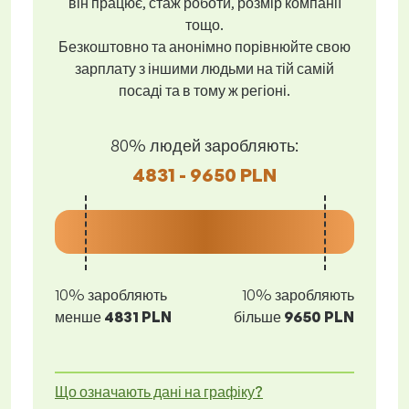
він працює, стаж роботи, розмір компанії
тощо.
Безкоштовно та анонімно порівнюйте свою
зарплату з іншими людьми на тій самій
посаді та в тому ж регіоні.
80% людей заробляють:
4831 - 9650 PLN
10% заробляють
10% заробляють
менше
4831 PLN
більше
9650 PLN
Що означають дані на графіку?