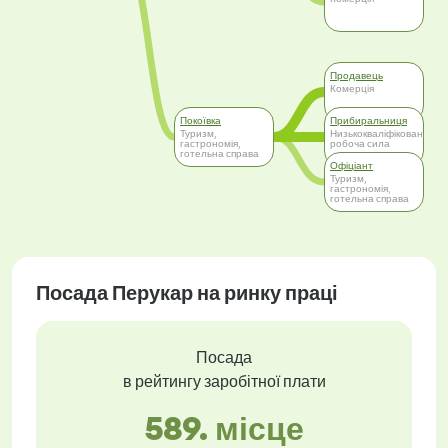
Продавець
Комерція
Покоївка
Прибиральниця
Туризм,
Низькокваліфікована
гастрономія,
робоча сила
готельна справа
Офіціант
Туризм,
гастрономія,
готельна справа
Посада Перукар на ринку праці
Посада
в рейтингу заробітної плати
589. місце