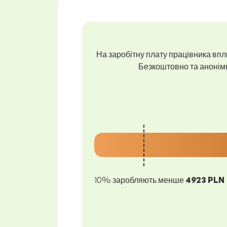
На заробітну плату працівника впли
Безкоштовно та анонімно
10% заробляють менше
4923 PLN