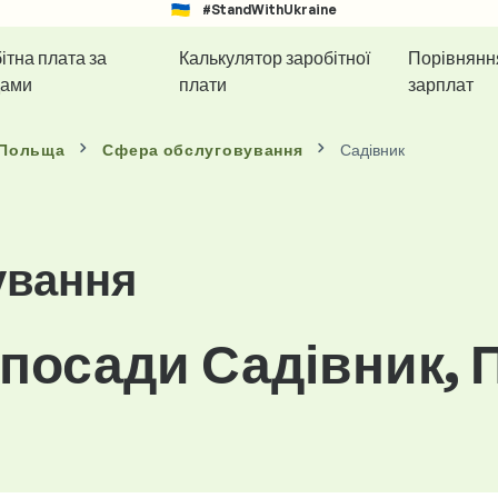
#StandWithUkraine
ітна плата за
Калькулятор заробітної
Порівнянн
дами
плати
зарплат
 Польща
Сфера обслуговування
Садівник
ування
 посади Садівник,