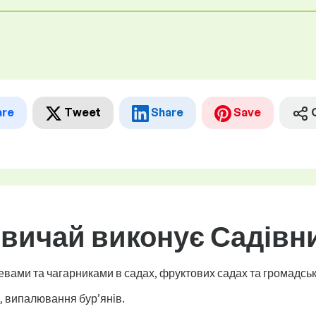
are
Tweet
Share
Save
звичай виконує Садівн
евами та чагарниками в садах, фруктових садах та громадськ
, випалювання бур’янів.