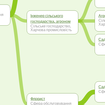
ня
Інженер сільського
Агр
Сіл
господарства, агроном
Хар
Сільське господарство,
Харчова промисловість
Сад
Сфе
Сад
Сфе
Флорист
Сфера обслуговування