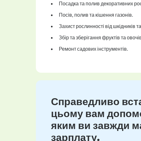
Посадка та полив декоративних рос
Посів, полив та кішення газонів.
Захист рослинності від шкідників т
Збір та зберігання фруктів та овочів
Ремонт садових інструментів.
Справедливо вста
цьому вам допомо
яким ви завжди ма
зарплату.