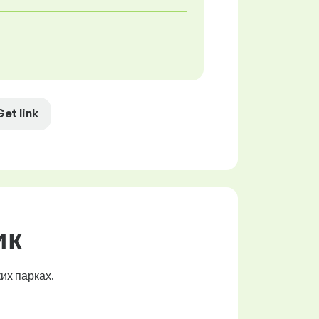
Get link
ик
их парках.