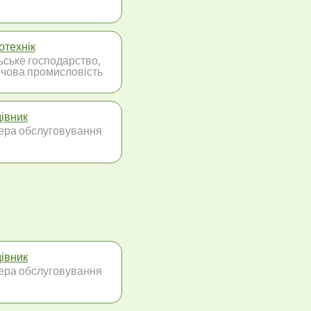
отехнік
ьське господарство,
чова промисловість
івник
ра обслуговування
івник
ра обслуговування