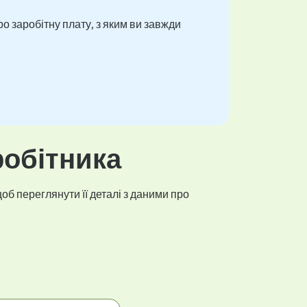
о заробітну плату, з яким ви завжди
робітника
об переглянути її деталі з даними про