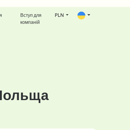
я
Вступ для
PLN
компаній
 Польща