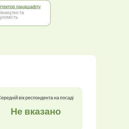
ітектор ландшафту
івництво та
ухомість
ередній вік респондента на посаді
Не вказано