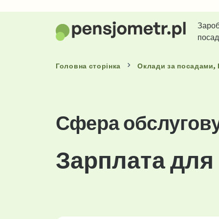
Зароб
поса
Головна сторінка
Оклади
за посадами
,
Сфера обслугов
Зарплата для