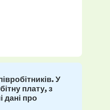
івробітників. У
ітну плату, з
і дані про