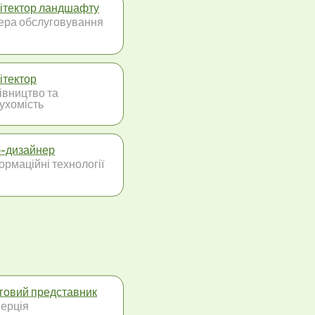
ітектор ландшафту
ра обслуговування
ітектор
івництво та
ухомість
-дизайнер
ормаційні технології
говий представник
ерція