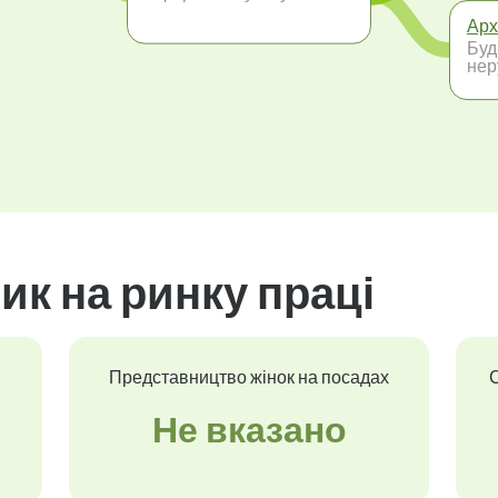
Арх
Буд
нер
ик на ринку праці
Представництво жінок на посадах
С
Не вказано