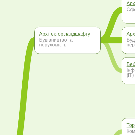
Арх
Сфе
Архітектор ландшафту
Арх
Будівництво та
Буд
нерухомість
нер
Веб
Інф
(IT)
Тор
Ком