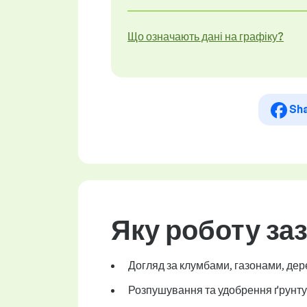
Що означають дані на графіку?
Sh
Яку роботу за
Догляд за клумбами, газонами, дер
Розпушування та удобрення ґрунту