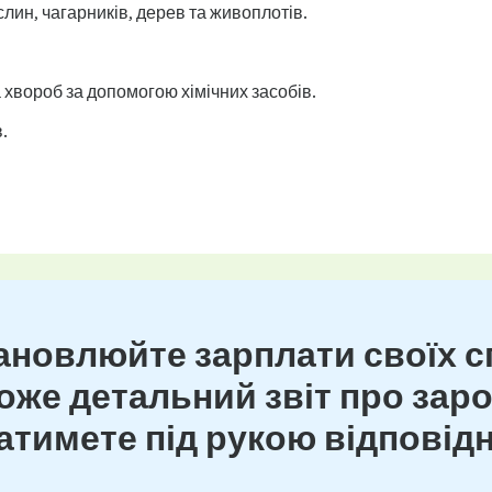
лин, чагарників, дерев та живоплотів.
а хвороб за допомогою хімічних засобів.
.
новлюйте зарплати своїх сп
же детальний звіт про зароб
тимете під рукою відповідн