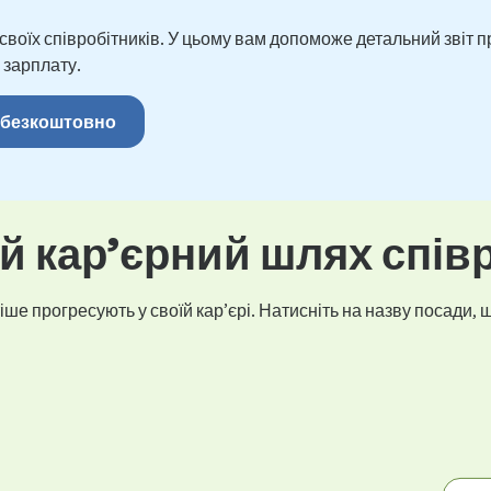
оїх співробітників. У цьому вам допоможе детальний звіт пр
 зарплату.
 безкоштовно
 кар’єрний шлях спів
ше прогресують у своїй кар’єрі. Натисніть на назву посади, щ