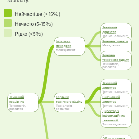
зарплату.
Найчастіше (> 15%)
Нечасто (5-15%)
Технічний
директор
Рідко (<5%)
Топ-менеджмент
Технічний
Керівник проектів
Менеджмент
менеджер
Менеджмент
Керівник
технічного відділу
Технологія,
розвиток
Технічний
директор
Топ-менеджмент
Технічний
Керівник
Виконавчий
працівник
технічного відділу
директор
Технологія,
Технологія,
Топ-менеджмент
розвиток
розвиток
Директор з
інформаційних
технологій
Топ-менеджмент
Office manager