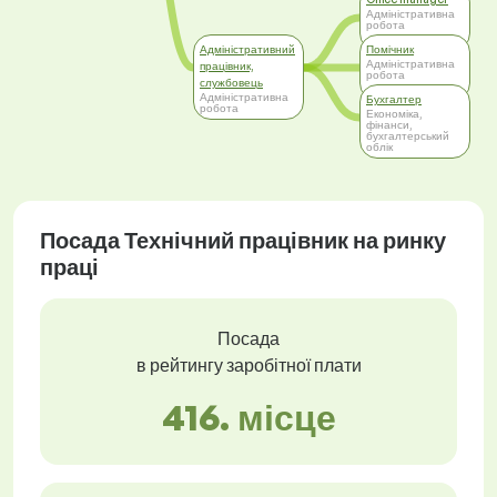
Адміністративна
робота
Адміністративний
Помічник
Адміністративна
працівник,
робота
службовець
Адміністративна
Бухгалтер
робота
Економіка,
фінанси,
бухгалтерський
облік
Посада Технічний працівник на ринку
праці
Посада
в рейтингу заробітної плати
416. місце