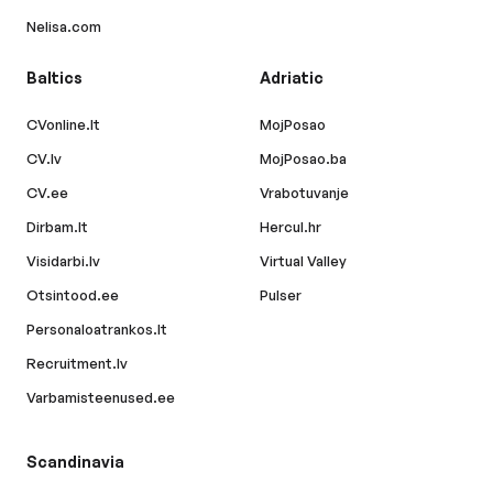
Nelisa.com
Baltics
Adriatic
CVonline.lt
MojPosao
CV.lv
MojPosao.ba
CV.ee
Vrabotuvanje
Dirbam.lt
Hercul.hr
Visidarbi.lv
Virtual Valley
Otsintood.ee
Pulser
Personaloatrankos.lt
Recruitment.lv
Varbamisteenused.ee
Scandinavia