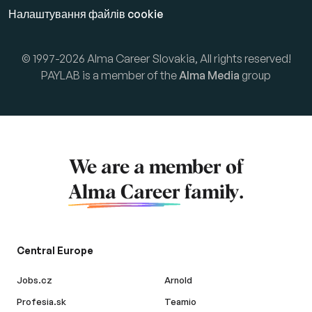
Налаштування файлів cookie
© 1997-2026 Alma Career Slovakia, All rights reserved!
PAYLAB is a member of the
Alma Media
group
We are a member of
Alma Career
family.
Central Europe
Jobs.cz
Arnold
Profesia.sk
Teamio