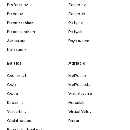
Profesia.cz
Seduo.cz
Prace.cz
Seduo.sk
Práca za rohom
Platy.cz
Práce za rohem
Platy.sk
Atmoskop
Paylab.com
Nelisa.com
Baltics
Adriatic
CVonline.lt
MojPosao
CV.lv
MojPosao.ba
CV.ee
Vrabotuvanje
Dirbam.lt
Hercul.hr
Visidarbi.lv
Virtual Valley
Otsintood.ee
Pulser
Personaloatrankos.lt