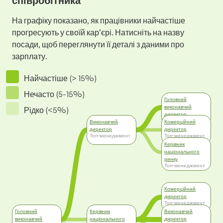
співробітника
На графіку показано, як працівники найчастіше
прогресують у своїй кар’єрі. Натисніть на назву
посади, щоб переглянути її деталі з даними про
зарплату.
Найчастіше (> 15%)
Нечасто (5-15%)
Головний
виконавчий
Рідко (<5%)
директор
Топ-менеджмент
Виконавчий
Комерційний
директор
директор
Топ-менеджмент
Топ-менеджмент
Керівник
національного
ринку
Топ-менеджмент
Комерційний
директор
Топ-менеджмент
Головний
Керівник
Виконавчий
виконавчий
національного
директор