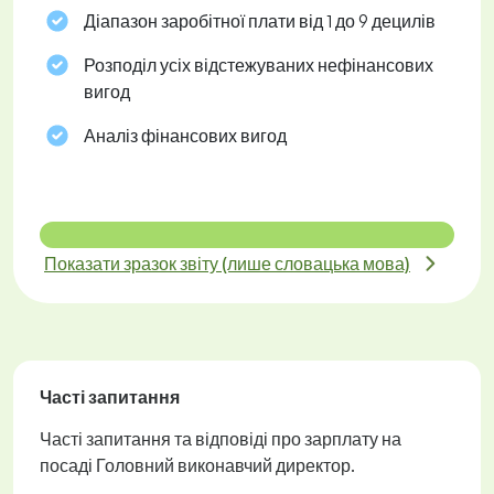
Діапазон заробітної плати від 1 до 9 децилів
Розподіл усіх відстежуваних нефінансових
вигод
Аналіз фінансових вигод
Показати зразок звіту (лише словацька мова)
Часті запитання
Часті запитання та відповіді про зарплату на
посаді Головний виконавчий директор.