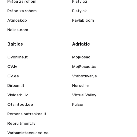
Práca za rohom
Platy.cz
Práce za rohem
Platy.sk
Atmoskop
Paylab.com
Nelisa.com
Baltics
Adriatic
CVonline.lt
MojPosao
CV.lv
MojPosao.ba
CV.ee
Vrabotuvanje
Dirbam.lt
Hercul.hr
Visidarbi.lv
Virtual Valley
Otsintood.ee
Pulser
Personaloatrankos.lt
Recruitment.lv
Varbamisteenused.ee