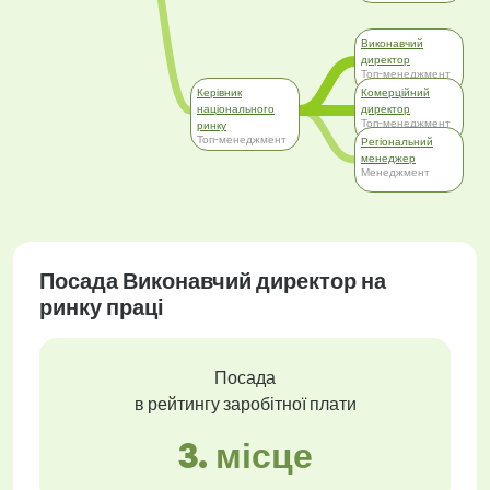
Виконавчий
директор
Топ-менеджмент
Керівник
Комерційний
національного
директор
Топ-менеджмент
ринку
Топ-менеджмент
Регіональний
менеджер
Менеджмент
Посада Виконавчий директор на
ринку праці
Посада
в рейтингу заробітної плати
3. місце