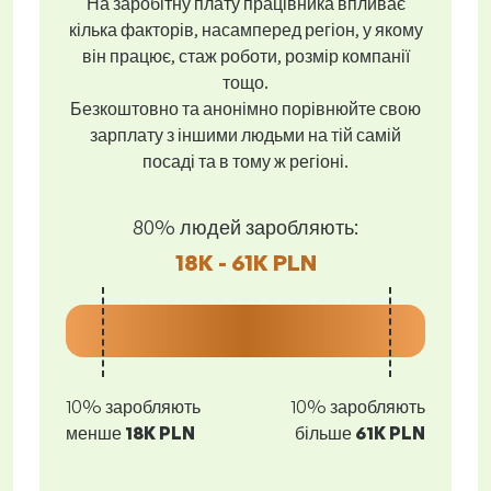
На заробітну плату працівника впливає
кілька факторів, насамперед регіон, у якому
він працює, стаж роботи, розмір компанії
тощо.
Безкоштовно та анонімно порівнюйте свою
зарплату з іншими людьми на тій самій
посаді та в тому ж регіоні.
80% людей заробляють:
18K - 61K PLN
10% заробляють
10% заробляють
менше
18K PLN
більше
61K PLN