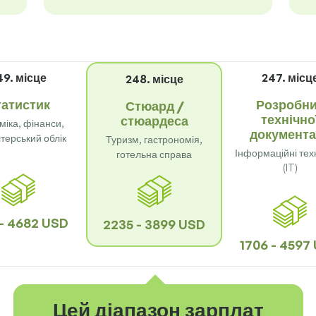
49. місце
247. місц
248. місце
татистик
Розробн
Стюард /
технічно
стюардеса
міка, фінанси,
документа
терський облік
Туризм, гастрономія,
Інформаційні тех
готельна справа
(IT)
 - 4682 USD
2235 - 3899 USD
1706 - 4597
Цей діапазон зарплат