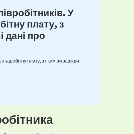
івробітників. У
ітну плату, з
і дані про
о заробітну плату, з яким ви завжди
робітника