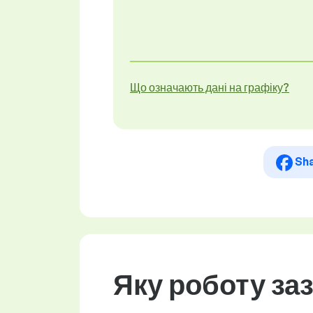
Що означають дані на графіку?
Sh
Яку роботу за