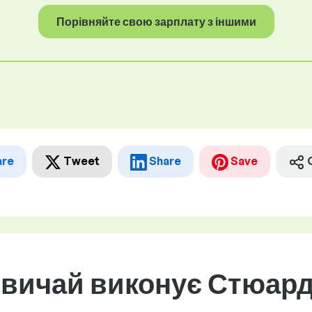
Порівняйте свою зарплату з іншими
are
Tweet
Share
Save
звичай виконує Стюард