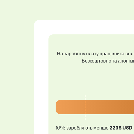
На заробітну плату працівника впли
Безкоштовно та анонімно
10% заробляють менше
2235 USD