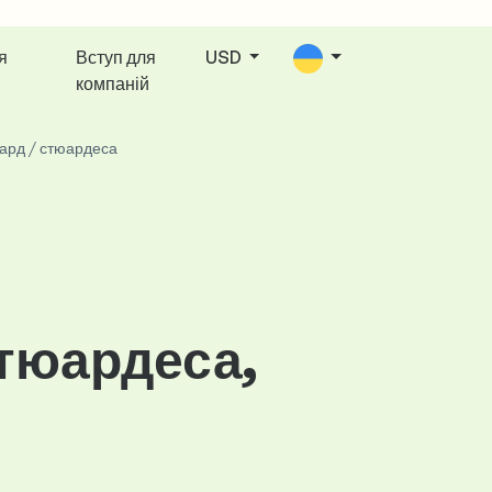
я
Вступ для
USD
компаній
ард / стюардеса
тюардеса,