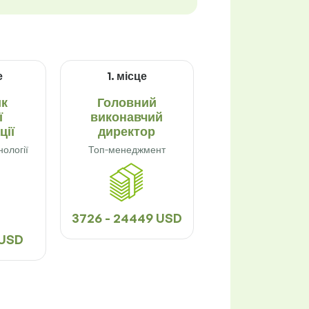
е
1. місце
ик
Головний
ї
виконавчий
ції
директор
нології
Топ-менеджмент
3726 - 24449 USD
 USD