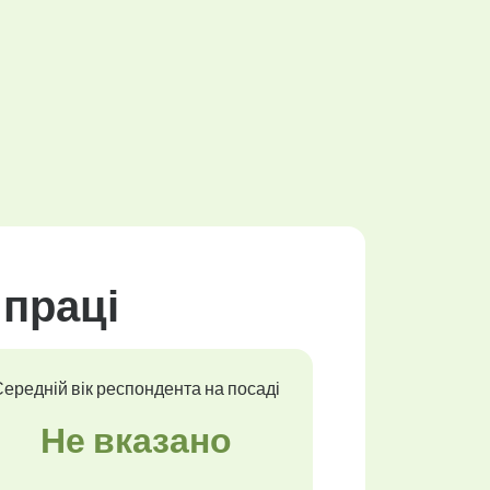
 праці
ередній вік респондента на посаді
Не вказано