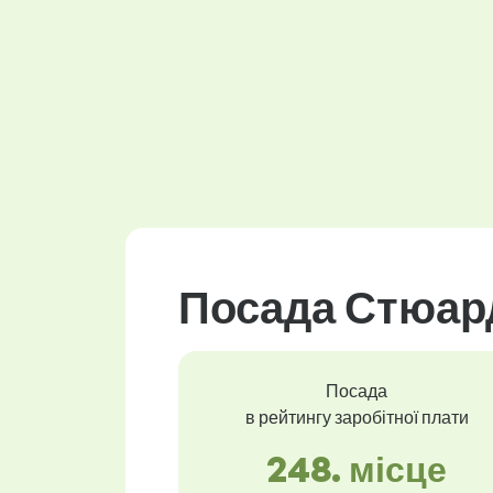
Посада Стюард
Посада
в рейтингу заробітної плати
248. місце