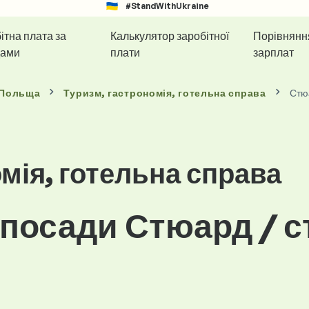
#StandWithUkraine
ітна плата за
Калькулятор заробітної
Порівнянн
дами
плати
зарплат
 Польща
Туризм, гастрономія, готельна справа
Стю
мія, готельна справа
 посади Стюард / с