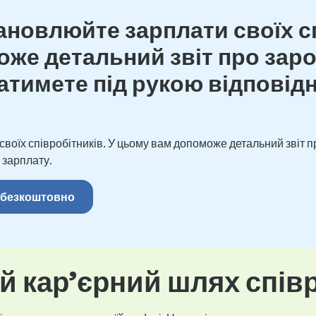
новлюйте зарплати своїх сп
же детальний звіт про зароб
тимете під рукою відповідн
оїх співробітників. У цьому вам допоможе детальний звіт пр
 зарплату.
 безкоштовно
 кар’єрний шлях спів