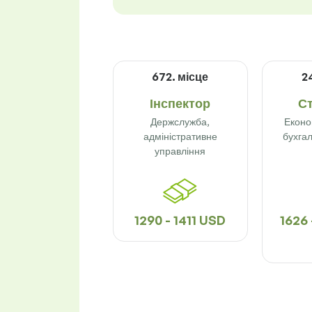
672. місце
2
Інспектор
С
Держслужба,
Еконо
адміністративне
бухгал
управління
1290 - 1411 USD
1626