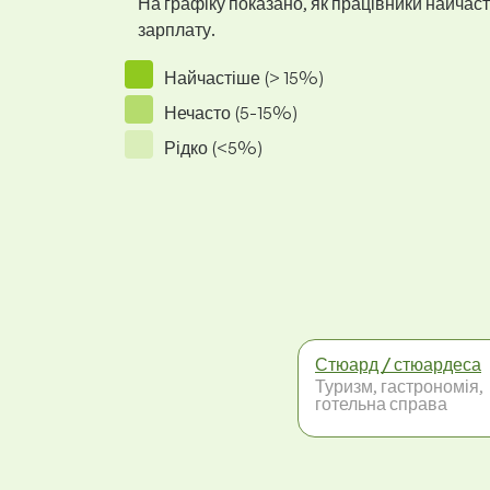
На графіку показано, як працівники найчасті
зарплату.
Найчастіше (> 15%)
Нечасто (5-15%)
Рідко (<5%)
Стюард / стюардеса
Туризм, гастрономія,
готельна справа