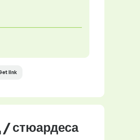
Get link
 / стюардеса