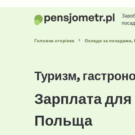
Зароб
поса
Головна сторінка
Оклади
за посадами
,
Туризм, гастроно
Зарплата для
Польща