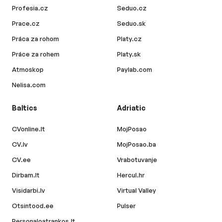
Profesia.cz
Seduo.cz
Prace.cz
Seduo.sk
Práca za rohom
Platy.cz
Práce za rohem
Platy.sk
Atmoskop
Paylab.com
Nelisa.com
Baltics
Adriatic
CVonline.lt
MojPosao
CV.lv
MojPosao.ba
CV.ee
Vrabotuvanje
Dirbam.lt
Hercul.hr
Visidarbi.lv
Virtual Valley
Otsintood.ee
Pulser
Personaloatrankos.lt