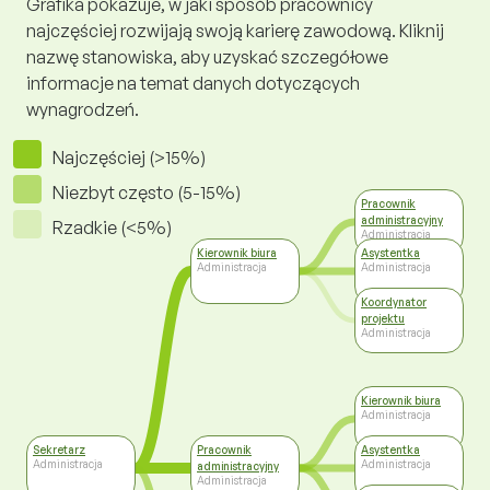
Grafika pokazuje, w jaki sposób pracownicy
najczęściej rozwijają swoją karierę zawodową. Kliknij
nazwę stanowiska, aby uzyskać szczegółowe
informacje na temat danych dotyczących
wynagrodzeń.
Najczęściej (>15%)
Niezbyt często (5-15%)
Pracownik
administracyjny
Rzadkie (<5%)
Administracja
Kierownik biura
Asystentka
Administracja
Administracja
Koordynator
projektu
Administracja
Kierownik biura
Administracja
Sekretarz
Pracownik
Asystentka
Administracja
Administracja
administracyjny
Administracja