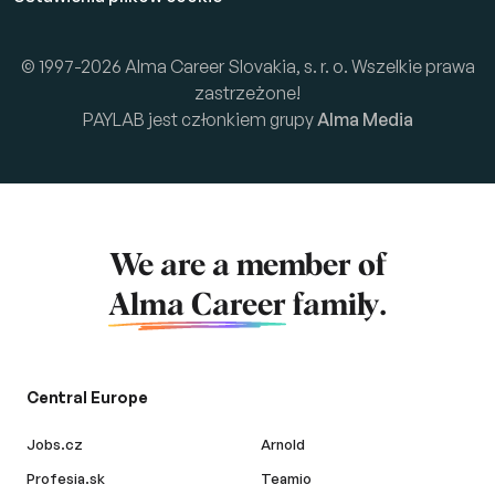
© 1997-2026 Alma Career Slovakia, s. r. o. Wszelkie prawa
zastrzeżone!
PAYLAB jest członkiem grupy
Alma Media
We are a member of
Alma Career
family.
Central Europe
Jobs.cz
Arnold
Profesia.sk
Teamio