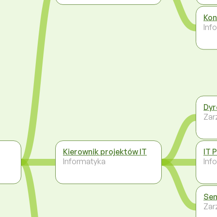
Kon
Inf
Dyr
Zar
Kierownik projektów IT
IT 
Informatyka
Inf
Sen
Zar