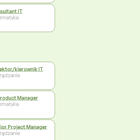
sultant IT
ormatyka
ektor/kierownik IT
ządzanie
Product Manager
ormatyka
ior Project Manager
ządzanie