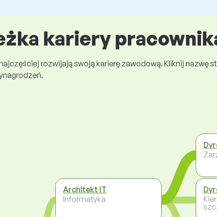
eżka kariery pracownik
 najczęściej rozwijają swoją karierę zawodową. Kliknij nazwę
wynagrodzeń.
Dyr
Zar
Architekt IT
Dyr
Informatyka
Kie
szc