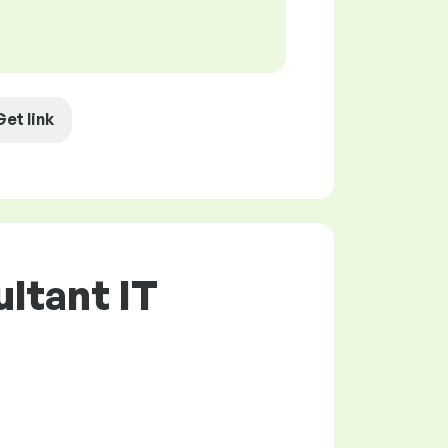
Get link
ltant IT