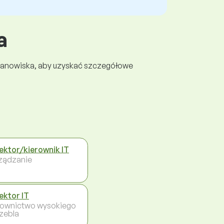
a
 stanowiska, aby uzyskać szczegółowe
ektor/kierownik IT
ządzanie
ektor IT
rownictwo wysokiego
zebla