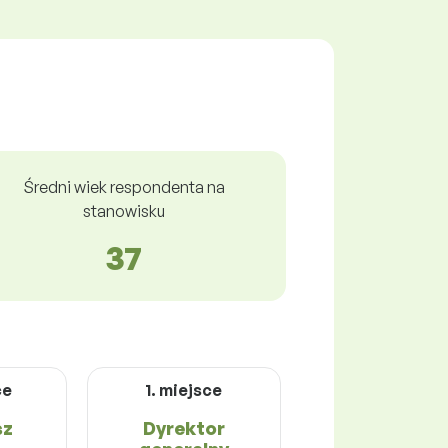
Średni wiek respondenta na
stanowisku
37
ce
1. miejsce
sz
Dyrektor