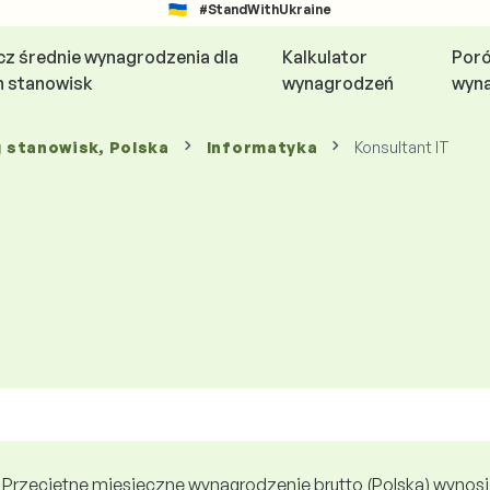
#StandWithUkraine
z średnie wynagrodzenia dla
Kalkulator
Por
h stanowisk
wynagrodzeń
wyn
g stanowisk
, Polska
Informatyka
Konsultant IT
Przeciętne miesięczne wynagrodzenie brutto (Polska) wynosi