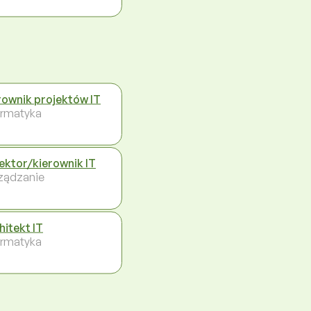
rownik projektów IT
ormatyka
ektor/kierownik IT
ządzanie
hitekt IT
ormatyka