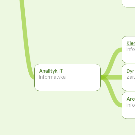
Kie
Inf
Analityk IT
Dyr
Informatyka
Zar
Arc
Inf