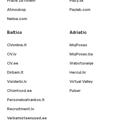
Práce za rohem
Platy.sk
Atmoskop
Paylab.com
Nelisa.com
Baltics
Adriatic
CVonline.lt
MojPosao
CV.lv
MojPosao.ba
CV.ee
Vrabotuvanje
Dirbam.lt
Hercul.hr
Visidarbi.lv
Virtual Valley
Otsintood.ee
Pulser
Personaloatrankos.lt
Recruitment.lv
Varbamisteenused.ee