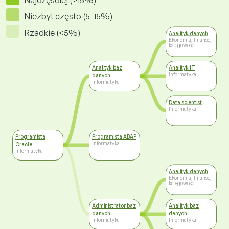
Najczęściej (>15%)
Niezbyt często (5-15%)
Rzadkie (<5%)
Analityk danych
Ekonomia, finanse,
księgowość
Analityk baz
Analityk IT
Informatyka
danych
Informatyka
Data scientist
Informatyka
Programista
Programista ABAP
Informatyka
Oracle
Informatyka
Analityk danych
Ekonomia, finanse,
księgowość
Administrator baz
Analityk baz
danych
danych
Informatyka
Informatyka