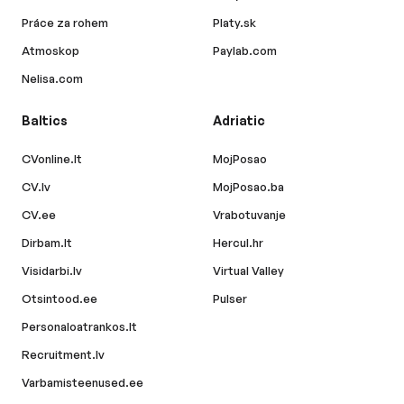
Práce za rohem
Platy.sk
Atmoskop
Paylab.com
Nelisa.com
Baltics
Adriatic
CVonline.lt
MojPosao
CV.lv
MojPosao.ba
CV.ee
Vrabotuvanje
Dirbam.lt
Hercul.hr
Visidarbi.lv
Virtual Valley
Otsintood.ee
Pulser
Personaloatrankos.lt
Recruitment.lv
Varbamisteenused.ee