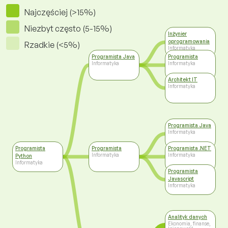
Najczęściej (>15%)
Niezbyt często (5-15%)
Inżynier
oprogramowania
Rzadkie (<5%)
Informatyka
Programista Java
Programista
Informatyka
Informatyka
Architekt IT
Informatyka
Programista Java
Informatyka
Programista
Programista
Programista .NET
Informatyka
Informatyka
Python
Informatyka
Programista
Javascript
Informatyka
Analityk danych
Ekonomia, finanse,