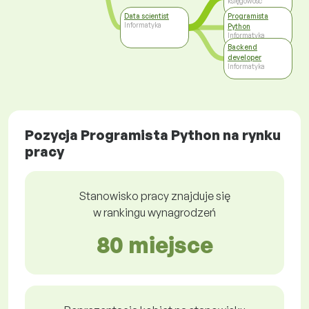
księgowość
Data scientist
Programista
Informatyka
Python
Informatyka
Backend
developer
Informatyka
Pozycja Programista Python na rynku
pracy
Stanowisko pracy znajduje się
w rankingu wynagrodzeń
80 miejsce