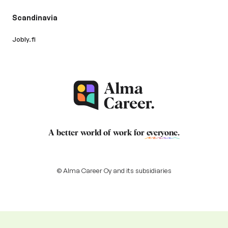
Scandinavia
Jobly.fi
A better world of work for
everyone
.
© Alma Career Oy and its subsidiaries