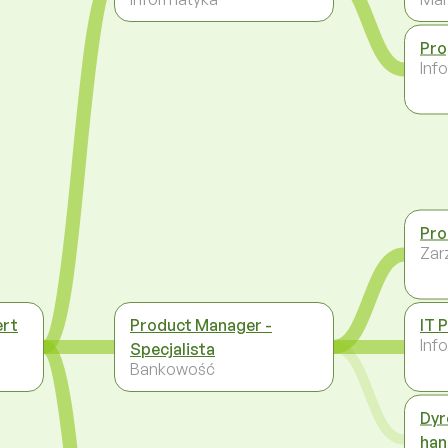
Pro
Inf
Pro
Zar
ert
Product Manager -
IT 
Inf
Specjalista
Bankowość
Dyr
han