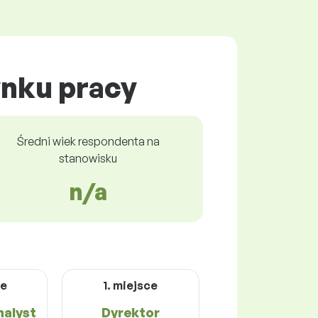
ynku pracy
Średni wiek respondenta na
stanowisku
n/a
ce
1. miejsce
nalyst
Dyrektor