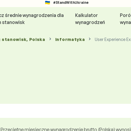
#StandWithUkraine
z średnie wynagrodzenia dla
Kalkulator
Poró
h stanowisk
wynagrodzeń
wyna
g stanowisk
, Polska
Informatyka
User Experience Ex
Przeciętne miesięczne wynagrodzenie brutto (Polska) wynosi