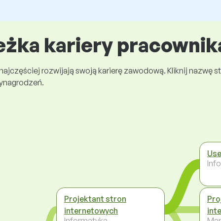
eżka kariery pracownik
 najczęściej rozwijają swoją karierę zawodową. Kliknij nazwę
wynagrodzeń.
Use
Inf
Projektant stron
Pro
internetowych
int
Informatyka
Mar