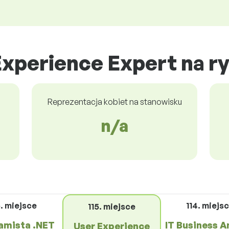
Experience Expert na r
Reprezentacja kobiet na stanowisku
n/a
6. miejsce
114. miejs
115. miejsce
amista .NET
IT Business A
User Experience