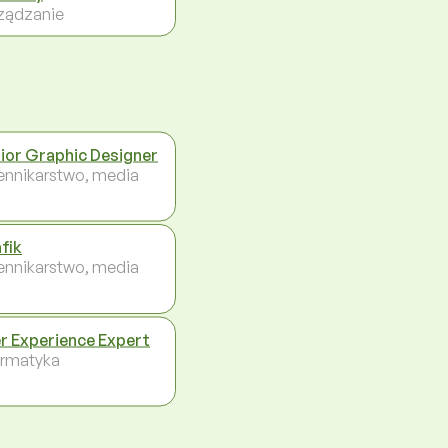
ządzanie
ior Graphic Designer
ennikarstwo, media
fik
ennikarstwo, media
r Experience Expert
ormatyka