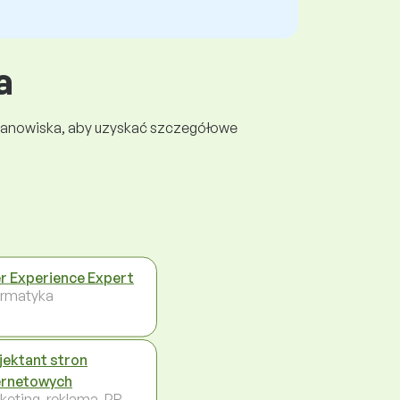
a
 stanowiska, aby uzyskać szczegółowe
r Experience Expert
ormatyka
jektant stron
ernetowych
keting, reklama, PR