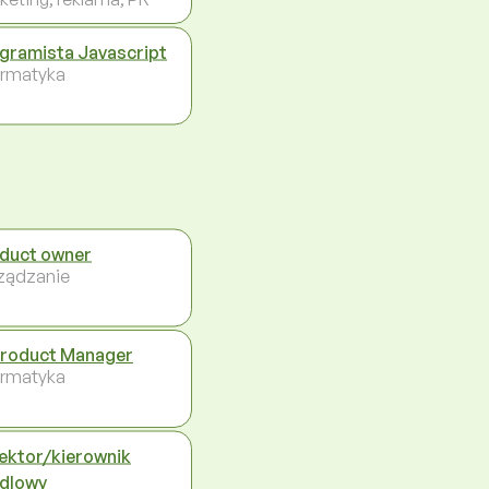
gramista Javascript
ormatyka
duct owner
ządzanie
Product Manager
ormatyka
ektor/kierownik
dlowy