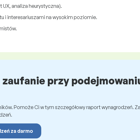
 UX, analiza heurystyczna).
 i interesariuszami na wysokim poziomie.
amistów.
ź zaufanie przy podejmowaniu
wników. Pomoże Ci w tym szczegółowy raport wynagrodzeń. Z
dzeń.
dzeń za darmo