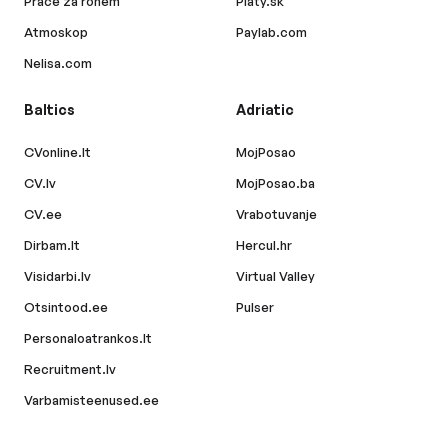
Práce za rohem
Platy.sk
Atmoskop
Paylab.com
Nelisa.com
Baltics
Adriatic
CVonline.lt
MojPosao
CV.lv
MojPosao.ba
CV.ee
Vrabotuvanje
Dirbam.lt
Hercul.hr
Visidarbi.lv
Virtual Valley
Otsintood.ee
Pulser
Personaloatrankos.lt
Recruitment.lv
Varbamisteenused.ee