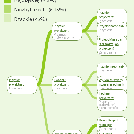
Najczęściej (>15%)
Niezbyt często (5-15%)
Inżynier
projektant
Rzadkie (<5%)
Inżynieria
Inżynier
Inżynier mechanik
Inżynieria
projektant
Przemysł
motoryzacyjny
Project Manager
(zarządzający
projektem)
Zarządzanie
Inżynier mechanik
Inżynieria
Inżynier
Technik
Wykwalifikowany
projektant
projektant
inżynier mechanik
Inżynieria
Inżynieria
Inżynieria
Technik
projektant
Przemysł
budowlany i
nieruchomości
Senior Project
Manager
Zarządzanie
Project Manager
Kierownik