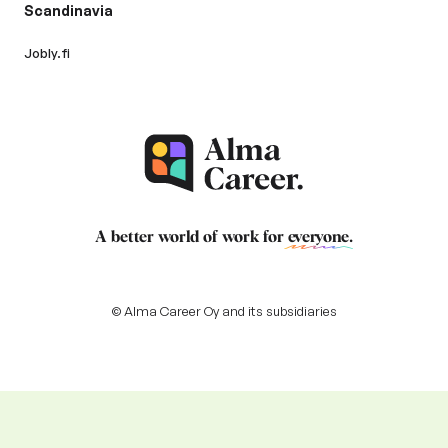
Scandinavia
Jobly.fi
A better world of work for
everyone
.
© Alma Career Oy and its subsidiaries