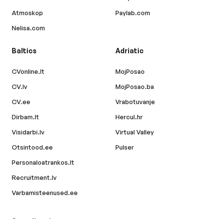
Atmoskop
Paylab.com
Nelisa.com
Baltics
Adriatic
CVonline.lt
MojPosao
CV.lv
MojPosao.ba
CV.ee
Vrabotuvanje
Dirbam.lt
Hercul.hr
Visidarbi.lv
Virtual Valley
Otsintood.ee
Pulser
Personaloatrankos.lt
Recruitment.lv
Varbamisteenused.ee