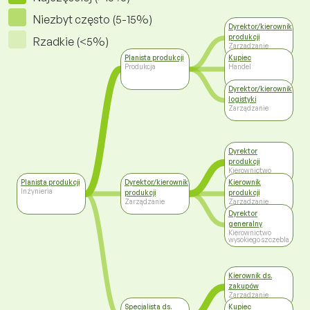
Niezbyt często (5-15%)
Dyrektor/kierownik
produkcji
Rzadkie (<5%)
Zarządzanie
Planista produkcji
Kupiec
Produkcja
Handel
Dyrektor/kierownik
logistyki
Zarządzanie
Dyrektor
produkcji
Kierownictwo
wysokiego szczebla
Planista produkcji
Dyrektor/kierownik
Kierownik
Inżynieria
produkcji
produkcji
Zarządzanie
Zarządzanie
Dyrektor
generalny
Kierownictwo
wysokiego szczebla
Kierownik ds.
zakupów
Zarządzanie
Specjalista ds.
Kupiec