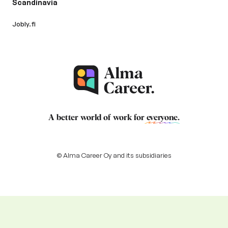
Scandinavia
Jobly.fi
A better world of work for
everyone
.
© Alma Career Oy and its subsidiaries