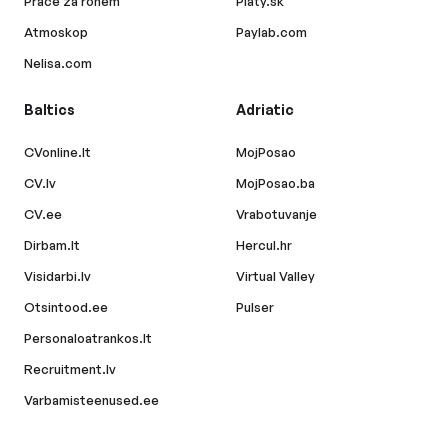
Práce za rohem
Platy.sk
Atmoskop
Paylab.com
Nelisa.com
Baltics
Adriatic
CVonline.lt
MojPosao
CV.lv
MojPosao.ba
CV.ee
Vrabotuvanje
Dirbam.lt
Hercul.hr
Visidarbi.lv
Virtual Valley
Otsintood.ee
Pulser
Personaloatrankos.lt
Recruitment.lv
Varbamisteenused.ee