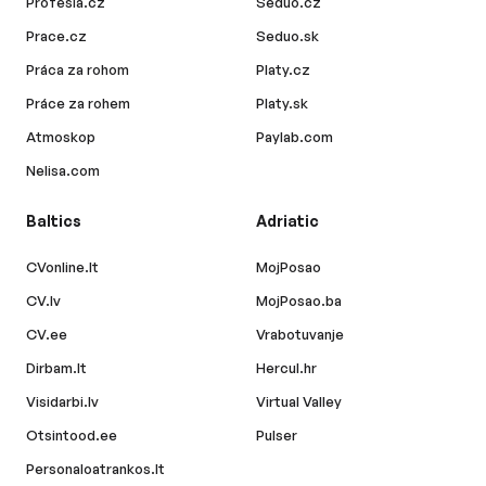
Profesia.cz
Seduo.cz
Prace.cz
Seduo.sk
Práca za rohom
Platy.cz
Práce za rohem
Platy.sk
Atmoskop
Paylab.com
Nelisa.com
Baltics
Adriatic
CVonline.lt
MojPosao
CV.lv
MojPosao.ba
CV.ee
Vrabotuvanje
Dirbam.lt
Hercul.hr
Visidarbi.lv
Virtual Valley
Otsintood.ee
Pulser
Personaloatrankos.lt