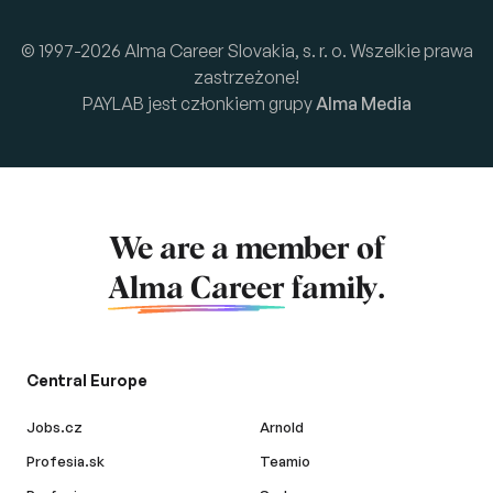
© 1997-2026 Alma Career Slovakia, s. r. o. Wszelkie prawa
zastrzeżone!
PAYLAB jest członkiem grupy
Alma Media
We are a member of
Alma Career
family.
Central Europe
Jobs.cz
Arnold
Profesia.sk
Teamio