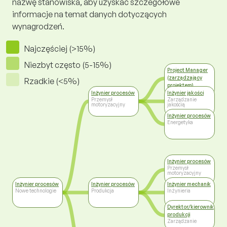
nazwę stanowiska, aby uzyskać szczegółowe
informacje na temat danych dotyczących
wynagrodzeń.
Najczęściej (>15%)
Niezbyt często (5-15%)
Project Manager
(zarządzający
Rzadkie (<5%)
projektem)
Zarządzanie
Inżynier procesów
Inżynier jakości
Przemysł
Zarządzanie
motoryzacyjny
jakością
Inżynier procesów
Energetyka
Inżynier procesów
Przemysł
motoryzacyjny
Inżynier procesów
Inżynier procesów
Inżynier mechanik
Nowe technologie
Produkcja
Inżynieria
Dyrektor/kierownik
produkcji
Zarządzanie