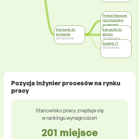
Project Manager
(zarządzający
projektem)
Zarządzanie
Kierownik ds.
Kierownik ds.
procesów
jakości
Zarządzanie
Zarządzanie
Analityk IT
Informatyka
Pozycja Inżynier procesów na rynku
pracy
Stanowisko pracy znajduje się
w rankingu wynagrodzeń
201 miejsce