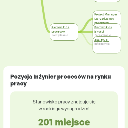
Project Manager
(zarządzający
projektem)
Zarządzanie
Kierownik ds.
Kierownik ds.
procesów
jakości
Zarządzanie
Zarządzanie
Analityk IT
Informatyka
Pozycja Inżynier procesów na rynku
pracy
Stanowisko pracy znajduje się
w rankingu wynagrodzeń
201 miejsce