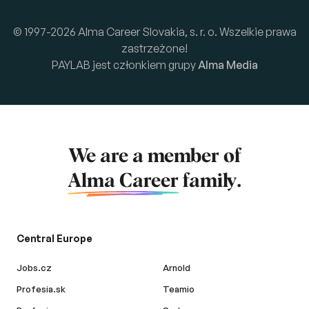
© 1997-2026 Alma Career Slovakia, s. r. o. Wszelkie prawa
zastrzeżone!
PAYLAB jest członkiem grupy
Alma Media
We are a member of
Alma Career
family.
Central Europe
Jobs.cz
Arnold
Profesia.sk
Teamio