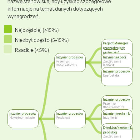
nazwę stanowiska, aby uzyskać szczegółowe
informacje na temat danych dotyczących
wynagrodzeń.
Najczęściej (>15%)
Niezbyt często (5-15%)
Project Manager
(zarządzający
Rzadkie (<5%)
projektem)
Zarządzanie
Inżynier procesów
Inżynier jakości
Przemysł
Zarządzanie
motoryzacyjny
jakością
Inżynier procesów
Energetyka
Inżynier procesów
Przemysł
motoryzacyjny
Inżynier procesów
Inżynier procesów
Inżynier mechanik
Nowe technologie
Produkcja
Inżynieria
Dyrektor/kierownik
produkcji
Zarządzanie