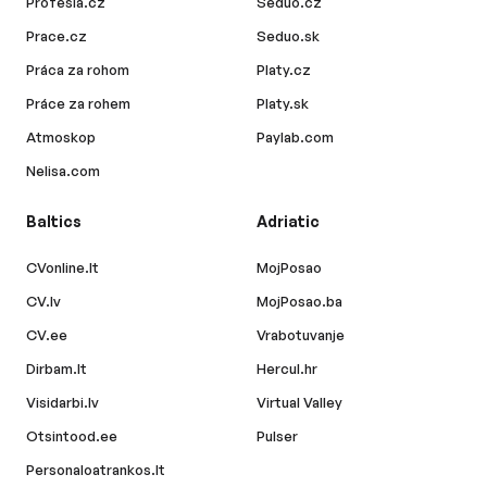
Profesia.cz
Seduo.cz
Prace.cz
Seduo.sk
Práca za rohom
Platy.cz
Práce za rohem
Platy.sk
Atmoskop
Paylab.com
Nelisa.com
Baltics
Adriatic
CVonline.lt
MojPosao
CV.lv
MojPosao.ba
CV.ee
Vrabotuvanje
Dirbam.lt
Hercul.hr
Visidarbi.lv
Virtual Valley
Otsintood.ee
Pulser
Personaloatrankos.lt