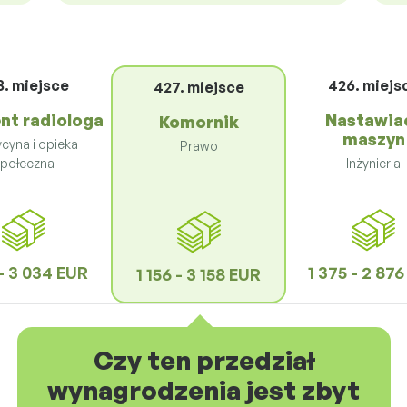
8. miejsce
426. miejs
427. miejsce
nt radiologa
Nastawia
Komornik
maszyn
cyna i opieka
Prawo
połeczna
Inżynieria
 - 3 034 EUR
1 375 - 2 87
1 156 - 3 158 EUR
Czy ten przedział
wynagrodzenia jest zbyt