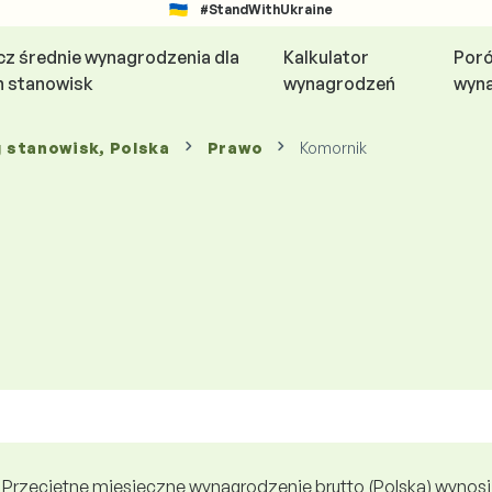
#StandWithUkraine
z średnie wynagrodzenia dla
Kalkulator
Por
h stanowisk
wynagrodzeń
wyn
g stanowisk
, Polska
Prawo
Komornik
Przeciętne miesięczne wynagrodzenie brutto (Polska) wynosi