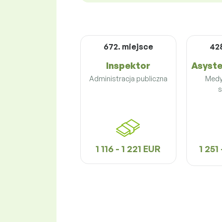
672. miejsce
42
Inspektor
Asyste
Administracja publiczna
Medy
s
1 116 - 1 221 EUR
1 251