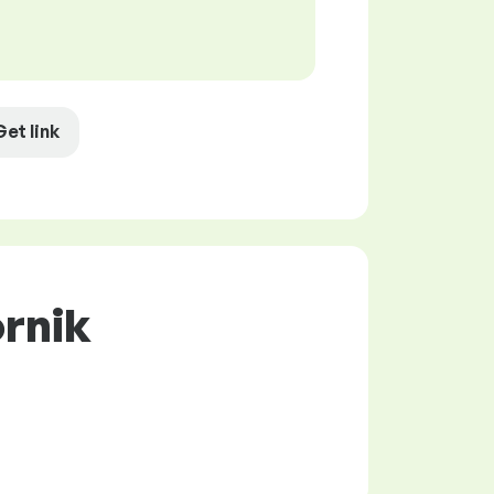
Get link
rnik