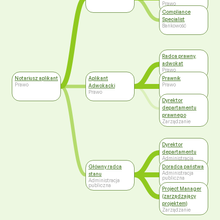
Prawo
Compliance
Specialist
Bankowość
Radca prawny,
adwokat
Prawo
Notariusz aplikant
Aplikant
Prawnik
Prawo
Prawo
Adwokacki
Prawo
Dyrektor
departamentu
prawnego
Zarządzanie
Dyrektor
departamentu
Administracja
publiczna
Główny radca
Doradca państwa
Administracja
stanu
publiczna
Administracja
publiczna
Project Manager
(zarządzający
projektem)
Zarządzanie