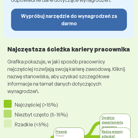
odpowiednie dane dotyczące wynagrodzeń.
Wypróbuj narzędzie do wynagrodzeń za
darmo
Najczęstsza ścieżka kariery pracownika
Grafika pokazuje, w jaki sposób pracownicy
najczęściej rozwijają swoją karierę zawodową. Kliknij
nazwę stanowiska, aby uzyskać szczegółowe
informacje na temat danych dotyczących
wynagrodzeń.
Najczęściej (>15%)
Niezbyt często (5-15%)
Dyrektor
departamentu
Rzadkie (<5%)
prawnego
Zarządzanie
Prawnik
Radca prawny,
Prawo
adwokat