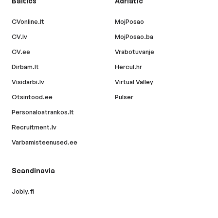
Baltics
Adriatic
CVonline.lt
MojPosao
CV.lv
MojPosao.ba
CV.ee
Vrabotuvanje
Dirbam.lt
Hercul.hr
Visidarbi.lv
Virtual Valley
Otsintood.ee
Pulser
Personaloatrankos.lt
Recruitment.lv
Varbamisteenused.ee
Scandinavia
Jobly.fi