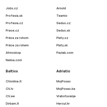
Jobs.cz
Arnold
Profesia.sk
Teamio
Profesia.cz
Seduo.cz
Prace.cz
Seduo.sk
Práca za rohom
Platy.cz
Práce za rohem
Platy.sk
Atmoskop
Paylab.com
Nelisa.com
Baltics
Adriatic
CVonline.lt
MojPosao
CV.lv
MojPosao.ba
CV.ee
Vrabotuvanje
Dirbam.lt
Hercul.hr