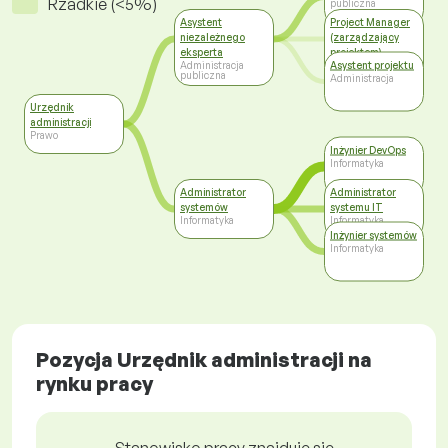
Rzadkie (<5%)
publiczna
Asystent
Project Manager
niezależnego
(zarządzający
eksperta
projektem)
Asystent projektu
Administracja
Przemysł
publiczna
budowlany i
Administracja
nieruchomości
Urzędnik
administracji
Prawo
Inżynier DevOps
Informatyka
Administrator
Administrator
systemów
systemu IT
Informatyka
Informatyka
Inżynier systemów
Informatyka
Pozycja Urzędnik administracji na
rynku pracy