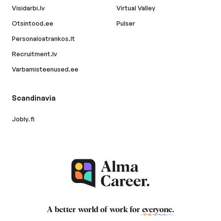
Visidarbi.lv
Virtual Valley
Otsintood.ee
Pulser
Personaloatrankos.lt
Recruitment.lv
Varbamisteenused.ee
Scandinavia
Jobly.fi
A better world of work for
everyone
.