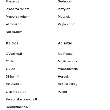
Prace.cz
Seduo.sk
Práca za rohom
Platy.cz
Práce za rohem
Platy.sk
Atmoskop
Paylab.com
Nelisa.com
Baltics
Adriatic
CVonline.lt
MojPosao
CV.lv
MojPosao.ba
CV.ee
Vrabotuvanje
Dirbam.lt
Hercul.hr
Visidarbi.lv
Virtual Valley
Otsintood.ee
Pulser
Personaloatrankos.lt
Recruitment.lv