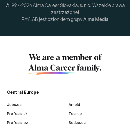
© 1997-2026 Alma Career Slovakia, s. r. o. Wszelkie prawa
zastrzeżone!
PAYLAB jest członkiem grupy
Alma Media
We are a member of
Alma Career
family.
Central Europe
Jobs.cz
Arnold
Profesia.sk
Teamio
Profesia.cz
Seduo.cz