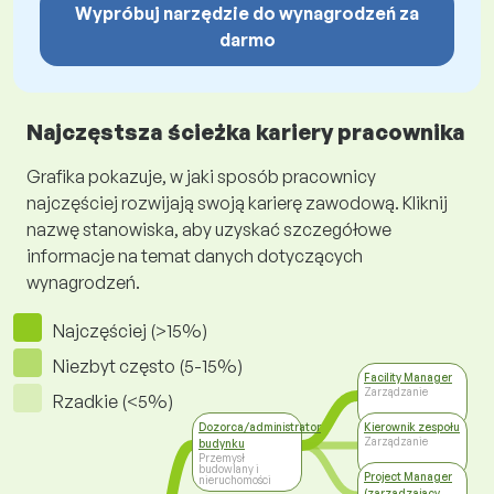
Wypróbuj narzędzie do wynagrodzeń za
darmo
Najczęstsza ścieżka kariery pracownika
Grafika pokazuje, w jaki sposób pracownicy
najczęściej rozwijają swoją karierę zawodową. Kliknij
nazwę stanowiska, aby uzyskać szczegółowe
informacje na temat danych dotyczących
wynagrodzeń.
Najczęściej (>15%)
Niezbyt często (5-15%)
Facility Manager
Zarządzanie
Rzadkie (<5%)
Dozorca/administrator
Kierownik zespołu
Zarządzanie
budynku
Przemysł
budowlany i
Project Manager
nieruchomości
(zarządzający