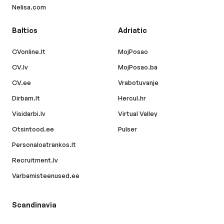
Nelisa.com
Baltics
Adriatic
CVonline.lt
MojPosao
CV.lv
MojPosao.ba
CV.ee
Vrabotuvanje
Dirbam.lt
Hercul.hr
Visidarbi.lv
Virtual Valley
Otsintood.ee
Pulser
Personaloatrankos.lt
Recruitment.lv
Varbamisteenused.ee
Scandinavia