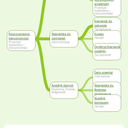
projektem)
Przemysł
budowlany i
nieruchomości
Kierownik ds.
zakupów
Zarządzanie
Rzeczoznawca
Specjalista ds.
Kupiec
Handel
nieruchomości
zamówień
Przemysł
Administracja
budowlany i
Dyrektor/kierownik
nieruchomości
logistyki
Zarządzanie
Data scientist
Informatyka
Analityk danych
Specjalista ds.
Ekonomia, finanse,
Business
księgowość
Intelligence
Informatyka
Analityk
biznesowy
Handel