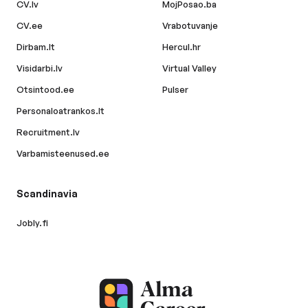
CV.lv
MojPosao.ba
CV.ee
Vrabotuvanje
Dirbam.lt
Hercul.hr
Visidarbi.lv
Virtual Valley
Otsintood.ee
Pulser
Personaloatrankos.lt
Recruitment.lv
Varbamisteenused.ee
Scandinavia
Jobly.fi