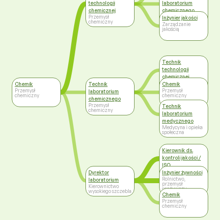
technologii
laboratorium
chemicznej
chemicznego
Przemysł
Przemysł
Inżynier jakości
chemiczny
chemiczny
Zarządzanie
jakością
Technik
technologii
chemicznej
Przemysł
Chemik
Technik
Chemik
chemiczny
Przemysł
Przemysł
laboratorium
chemiczny
chemiczny
chemicznego
Przemysł
Technik
chemiczny
laboratorium
medycznego
Medycyna i opieka
społeczna
Kierownik ds.
kontroli jakości /
ISO
Kierownictwo
Dyrektor
Inżynier żywności
wysokiego szczebla
Rolnictwo,
laboratorium
przemysł
Kierownictwo
spożywczy
wysokiego szczebla
Chemik
Przemysł
chemiczny